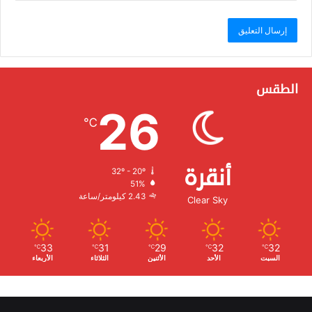
الطقس
26
℃
أنقرة
32º - 20º
الرطوبة:
51%
الرياح:
2.43 كيلومتر/ساعة
Clear Sky
33
31
29
32
32
℃
℃
℃
℃
℃
السبت
الأحد
الأثنين
الثلاثاء
الأربعاء