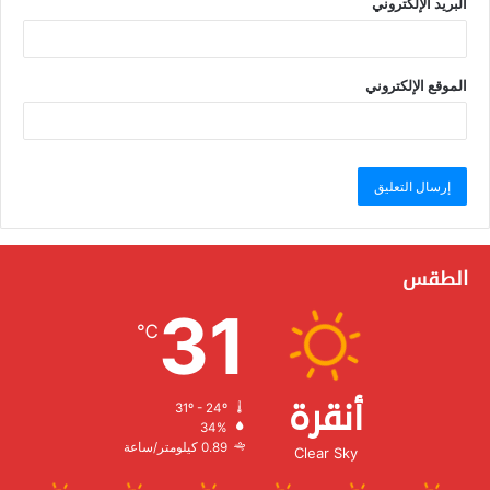
البريد الإلكتروني
الموقع الإلكتروني
الطقس
31
℃
أنقرة
31º - 24º
الرطوبة:
34%
الرياح:
0.89 كيلومتر/ساعة
Clear Sky