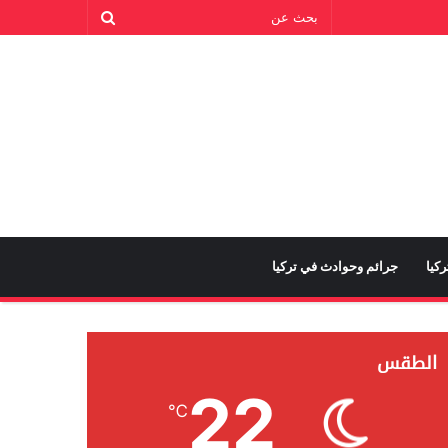
كيا
جرائم وحوادث في تركيا
الطقس
22
℃