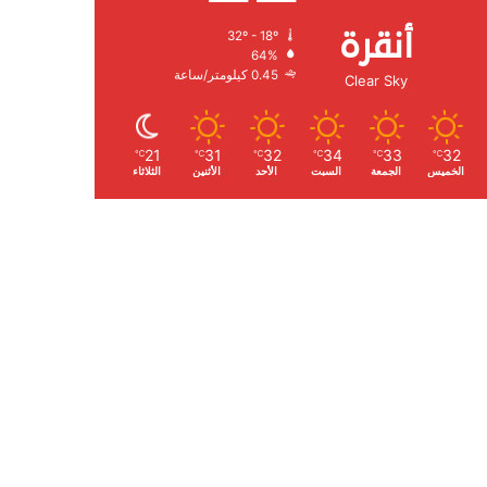
أنقرة
32º - 18º
الرطوبة:
64%
الرياح:
0.45 كيلومتر/ساعة
Clear Sky
21
31
32
34
33
32
℃
℃
℃
℃
℃
℃
الخميس
الجمعة
السبت
الأحد
الأثنين
الثلاثاء