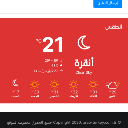
الطقس
21
℃
أنقرة
29º - 19º
الرطوبة:
68%
الرياح:
2.1 كيلومتر/ساعة
Clear Sky
17
30
31
32
31
29
℃
℃
℃
℃
℃
℃
الأثنين
الثلاثاء
الأربعاء
الخميس
الجمعة
السبت
© Copyright 2026, arab-turkey.com.tr جميع الحقوق محفوظة لموقع