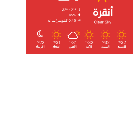
أنقرة
32º - 21º
الرطوبة:
65%
الرياح:
0.45 كيلومتر/ساعة
Clear Sky
22
31
31
32
32
32
℃
℃
℃
℃
℃
℃
الجمعة
السبت
الأحد
الأثنين
الثلاثاء
الأربعاء