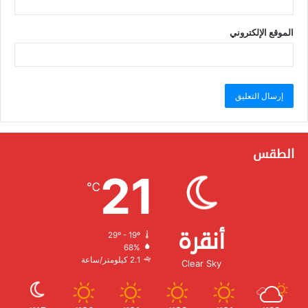
الموقع الإلكتروني
الطقس
21
℃
أنقرة
29º - 19º
الرطوبة:
68%
الرياح:
2.1 كيلومتر/ساعة
Clear Sky