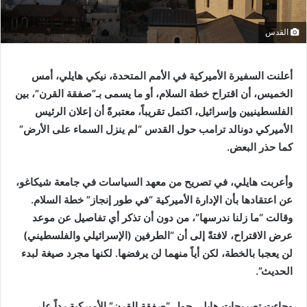
القدس
أعلنت السفيرة الأميركية في الأمم المتحدة، نيكي هايلي، أمس
الخميس، أن اقتراح خطة السلام، أو ما يسمى بـ”صفقة القرن”، بين
الفلسطينيين وإسرائيل، اكتمل تقريباً، معتبرةً أن إعلان الرئيس
الأميركي دونالد ترامب حول القدس “لم ينزل السماء على الأرض”
كما حذر البعض.
وأعربت هايلي، في تصريح من معهد السياسات في جامعة شيكاغو،
عن اعتقادها بأن الإدارة الأميركية “في طور إنجاز” خطة السلام.
وقالت “ما زلنا ندرسها”، من دون أن تذكر أي تفاصيل عن موعد
عرض الاقتراح، لافتةً إلى أن “الطرفين (الإسرائيلي والفلسطيني)
لن يعجبا بالخطة، لكن أياً منهما لن يرفضها. لكنها مجرد صيغة لبدء
الحديث”.
وجاءت تصريحات هايلي حول “صفقة القرن” الأميركية رداً على