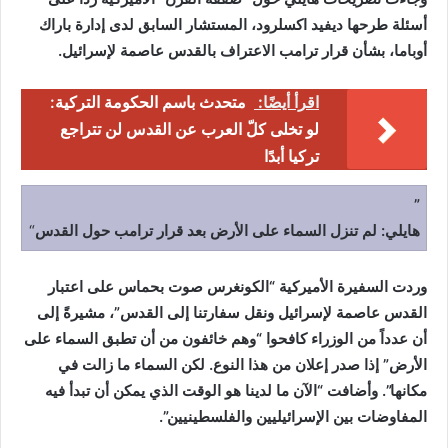
أسئلة طرحها ديفيد اكسلرود، المستشار السابق لدى إدارة باراك
أوباما، بشأن قرار ترامب الاعتراف بالقدس عاصمة لإسرائيل.
اقرأ أيضًا:
متحدث باسم الحكومة التركية:
لو تخلى كلّ العرب عن القدس لن تتراجع
تركيا أبدًا
”
هايلي: لم تنزل السماء على الأرض بعد قرار ترامب حول القدس
“
وردت السفيرة الأميركية “الكونغرس صوت بحماس على اعتبار
القدس عاصمة لإسرائيل ونقل سفارتنا إلى القدس”، مشيرةً إلى
أن عدداً من الوزراء كافحوا “وهم خائفون من أن تطبق السماء على
الأرض” إذا صدر إعلان من هذا النوع. لكن السماء ما زالت في
مكانها”. وأضافت “الآن ما لدينا هو الوقت الذي يمكن أن تبدأ فيه
المفاوضات بين الإسرائيليين والفلسطينيين”.