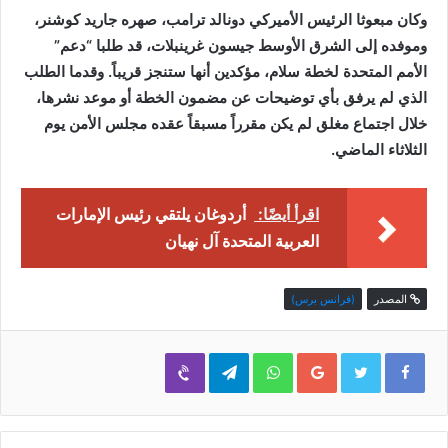
وكان مبعوثا الرئيس الأميركي دونالد ترامب، صهره جاريد كوشنر،
وموفده إلى الشرق الأوسط جيسون غرينبلات، قد طلبا “دعم”
الأمم المتحدة لخطة سلام، مؤكدين أنها ستنجز قريباً. وقدما الطلب
الذي لم يرفق بأي توضيحات عن مضمون الخطة أو موعد نشرها،
خلال اجتماع مغلق لم يكن مقرراً مسبقاً عقده مجلس الأمن يوم
الثلاثاء الماضي.
اقرأ أيضًا:
أردوغان يلتقي رئيس الإمارات
العربية المتحدة آل نهيان
المصدر
(فرانس برس)
Viber
Telegram
WhatsApp
Google+