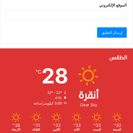
الموقع الإلكتروني
الطقس
28
℃
أنقرة
32º - 22º
الرطوبة:
41%
الرياح:
0.89 كيلومتر/ساعة
Clear Sky
26
31
32
32
32
32
℃
℃
℃
℃
℃
℃
الجمعة
السبت
الأحد
الأثنين
الثلاثاء
الأربعاء