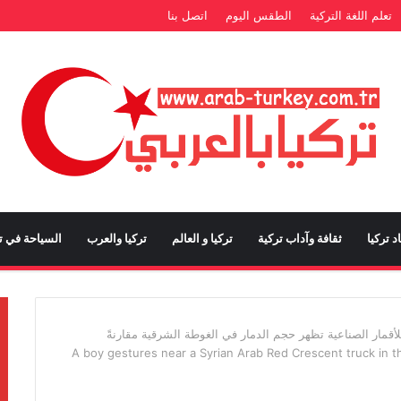
تعلم اللغة التركية
الطقس اليوم
اتصل بنا
د تركيا
ثقافة وآداب تركية
تركيا و العالم
تركيا والعرب
السياحة في تر
قمار الصناعية تظهر حجم الدمار في الغوطة الشرقية مقارنةً
A boy gestures near a Syrian Arab Red Crescent truck in 