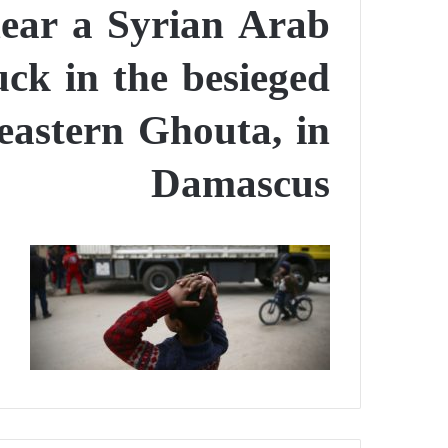
near a Syrian Arab
ck in the besieged
eastern Ghouta, in
Damascus