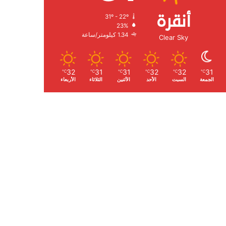
أنقرة
31º - 22º
الرطوبة:
23%
الرياح:
1.34 كيلومتر/ساعة
Clear Sky
32
31
31
32
32
31
℃
℃
℃
℃
℃
℃
الجمعة
السبت
الأحد
الأثنين
الثلاثاء
الأربعاء