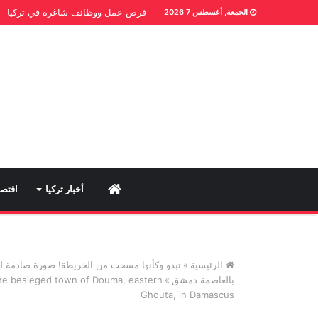
فرص عمل ووظائف شاغرة في تركيا
الجمعة, أغسطس 7 2026
Home
أخبار تركيا
اقتصا
الرئيسية
»
تبدو وكأنها مسحت من الخريطة! صورة صادمة للأ
بالعاصمة دمشق
»
the besieged town of Douma, eastern
Ghouta, in Damascus