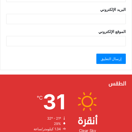
البريد الإلكتروني
الموقع الإلكتروني
الطقس
31
℃
أنقرة
32º - 21º
الرطوبة:
29%
الرياح:
1.34 كيلومتر/ساعة
Clear Sky