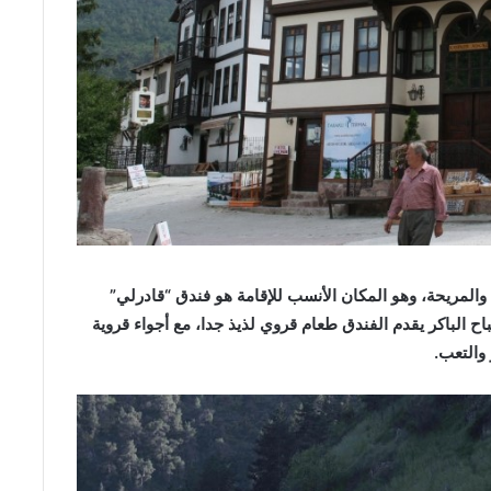
والمريحة، وهو المكان الأنسب للإقامة هو فندق “قادرلي”
اح الباكر يقدم الفندق طعام قروي لذيذ جدا، مع أجواء قروية
والتعب.