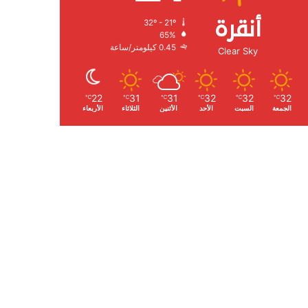
أنقرة
32º - 21º
الرطوبة:
65%
الرياح:
0.45 كيلومتر/ساعة
Clear Sky
22
31
31
32
32
32
℃
℃
℃
℃
℃
℃
الجمعة
السبت
الأحد
الأثنين
الثلاثاء
الأربعاء