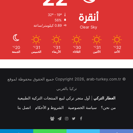
أنقرة
32º - 19º
الرطوبة:
56%
الرياح:
0.89 كيلومتر/ساعة
Clear Sky
20
31
31
30
31
32
℃
℃
℃
℃
℃
℃
الأحد
الأثنين
الثلاثاء
الأربعاء
الخميس
الجمعة
© Copyright 2026, arab-turkey.com.tr جميع الحقوق محفوظة لموقع
تركيا بالعربي
العطار التركي
|
أول متجر تركي لبيع المنتجات التركية الطبيعية
من نحن؟
سياسة الخصوصية
الشروط و الأحكام
اتصل بنا