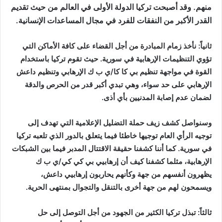
منهم. وقد أصبحت تركيا الدولة الأولى في العالم من حيث تقديم
القدر الأكبر من النفقات للفرد في مجال المساعدات الإنسانية.
ثانياً:
نأخذ زمام المبادرة من أجل القضاء على كافة الأماكن التي
تؤوي التنظيمات الإرهابية في سورية. حيث تقوم تركيا باستخدام
القوة في مواجهة تنظيم بي كا كا/ي ب ك الإرهابي وتنظيم داعش
الإرهابي على حد سواء، وهي تبدي أكبر قدر من الحرص والدقة
لضمان عدم إصابة المدنيين بأي أذى.
وسنواصل كشف زيف حملة التضليل الإعلامية التي تهدف إلى
توجيه الرأي العام توجيها خاطئا فيما يتعلق بالدور الذي تلعبه تركيا
في سورية. كما أننا كشفنا حقيقة الاقتتال المدبر فيما بين الشبكات
الإرهابية، مثلما كشفنا كيف أن إرهابيي بي كي كي/ي ب ك
يظهرون أنفسهم من جهة وكأنهم يحاربون إرهابيي داعش،
ويسمحون لهم من جهة أخرى بالتنقل والتجوال بمنتهى الحرية.
ثالثاً: تبذل تركيا الكثير من الجهود من أجل التوصل إلى حل