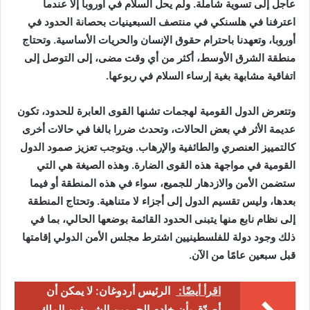
عاجل إلى تسوية شاملة. ولم يحل السلام في أوروبا إلا عندما
اعترفنا في هلسنكي في منتصف السبعينيات بحصانة الحدود في
أوروبا، وتعهدنا باحترام حقوق الإنسان والحريات الأساسية. وتحتاج
منطقة الشرق الأوسط، أكثر من أي وقت مضى، إلى التوصل إلى
اتفاقية مشابهة بغية إرساء السلام في ربوعها.
وتتعرض الدول القومية لهجمات تشنها القوى العابرة للحدود، تكون
عديمة الأثر في بعض الحالات، وتحدث ضررا بالغا في حالات أخرى
كالتمييز العنصري والطائفية والإرهاب. ويتوجب تعزيز صمود الدول
القومية في مواجهة هذه القوى الضارة. وهذه الصيغة هي التي
ستضمن الأمن والازدهار للجميع، سواء في هذه المنطقة أو فيما
بعدها، وليس تقسيم الدول إلى أجزاء لا متناهية. وتحتاج المنطقة
إلى نظام نابع منها يتبنى الحدود القائمة بوضعها الحالي، بما في
ذلك وجود دولة للفلسطينيين اشترط مجلس الأمن الدولي إقامتها
قبل سبعين عامًا من الآن.
اقرأ أيضًا:
الرئيس أردوغان: لا يمكن أن
أصدّق بأن خادم الحرمين الشريفين الملك