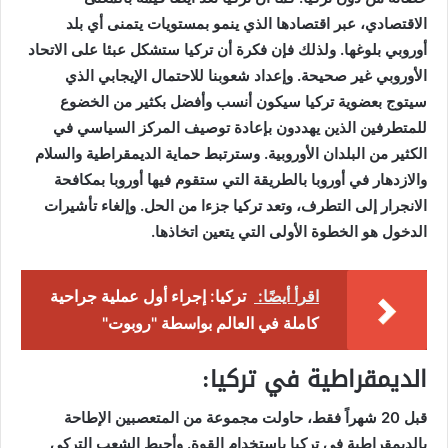
الاقتصادي، عبر اقتصادها الذي ينمو بمستويات يتمنى أي بلد
أوروبي بلوغها. ولذلك فإن فكرة أن تركيا ستشكل عبئا على الاتحاد
الأوروبي غير صحيحة. وإعداد شعوبنا للاحتمال الإيجابي الذي
سيتوج بعضوية تركيا سيكون أنسب وأفضل بكثير من الخضوع
للمتطرفين الذين يهددون بإعادة توصيف المركز السياسي في
الكثير من البلدان الأوروبية. وسترتبط حماية الديمقراطية والسلام
والازدهار في أوروبا بالطريقة التي ستقوم فيها أوروبا بمكافحة
الانجرار إلى التطرف، وتعد تركيا جزءا من الحل. وإلغاء تأشيرات
الدخول هو الخطوة الأولى التي يتعين اتخاذها.
اقرأ أيضًا:
تركيا: إجراء أول عملية جراحية
كاملة في العالم بواسطة "روبوت"
الديمقراطية في تركيا:
قبل 20 شهراً فقط، حاولت مجموعة من المتعصبين الإطاحة
بالديمقراطية في تركيا باستخدام القوة. وأحبط الشعب التركي