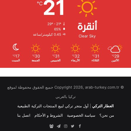
21
℃
أنقرة
29º - 21º
الرطوبة:
65%
الرياح:
0.45 كيلومتر/ساعة
Clear Sky
17
30
31
32
31
29
℃
℃
℃
℃
℃
℃
الأثنين
الثلاثاء
الأربعاء
الخميس
الجمعة
السبت
© Copyright 2026, arab-turkey.com.tr جميع الحقوق محفوظة لموقع
تركيا بالعربي
العطار التركي
|
أول متجر تركي لبيع المنتجات التركية الطبيعية
من نحن؟
سياسة الخصوصية
الشروط و الأحكام
اتصل بنا