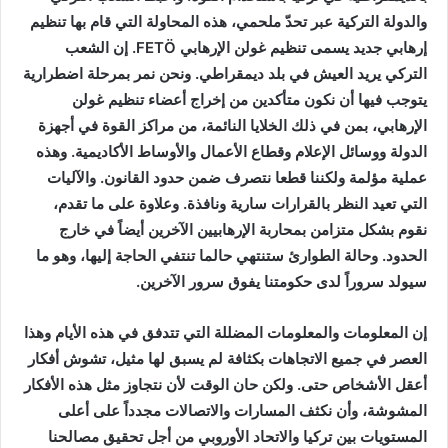
والدولة التركية عبر تحدّ ملحمي، هذه المحاولة التي قام بها تنظيم
إرهابي جديد يسمى تنظيم غولن الإرهابي FETÖ. إن الشعب
التركي يريد العيش في بلد ديمقراطي. ونحن نمر بمرحلة اضطرارية
يتوجب فيها أن نكون متأكدين من إخراج أعضاء تنظيم غولن
الإرهابي، بمن في ذلك الخلايا النائمة، من مراكز القوة في أجهزة
الدولة ووسائل الإعلام وقطاع الأعمال والأوساط الأكاديمية. وهذه
عملية مؤلمة ولكننا قطعا نتصرف ضمن حدود القانون. والآليات
التي تعيد النظر بالقرارات سارية ونافذة. وعلاوة على ما تقدم،
نقوم بشكل متزامن بمحاربة الإرهابيين الآخرين أيضاً في خارج
الحدود. وحالة الطوارئ ستنتهي حالما تنتفي الحاجة إليها، وهو ما
سيولد سروراً لدى حكومتنا يفوق سرور الآخرين.
إن المعلومات والمعلومات المضللة التي تتدفق في هذه الأيام وهذا
العصر في جميع الاتجاهات بكثافة لم يسبق لها مثيل، تشوش أفكار
أعقل الأشخاص حتى. ولكن حان الوقت لأن نتجاوز مثل هذه الأفكار
المشوشة، وأن نكثف المسارات والاتصالات مجدداً على أعلى
المستويات بين تركيا والاتحاد الأوروبي من أجل تحقيق مصالحنا