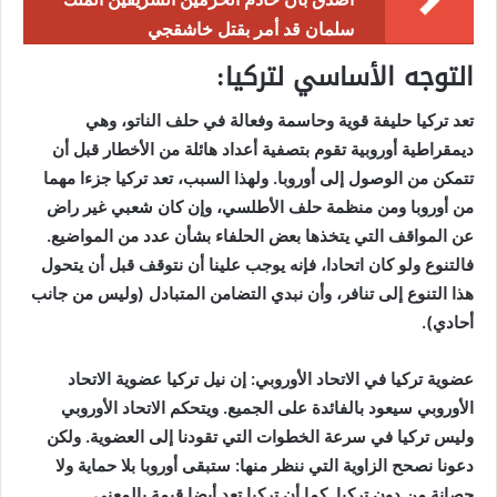
سلمان قد أمر بقتل خاشقجي
التوجه الأساسي لتركيا:
تعد تركيا حليفة قوية وحاسمة وفعالة في حلف الناتو، وهي
ديمقراطية أوروبية تقوم بتصفية أعداد هائلة من الأخطار قبل أن
تتمكن من الوصول إلى أوروبا. ولهذا السبب، تعد تركيا جزءا مهما
من أوروبا ومن منظمة حلف الأطلسي، وإن كان شعبي غير راض
عن المواقف التي يتخذها بعض الحلفاء بشأن عدد من المواضيع.
فالتنوع ولو كان اتحادا، فإنه يوجب علينا أن نتوقف قبل أن يتحول
هذا التنوع إلى تنافر، وأن نبدي التضامن المتبادل (وليس من جانب
أحادي).
عضوية تركيا في الاتحاد الأوروبي: إن نيل تركيا عضوية الاتحاد
الأوروبي سيعود بالفائدة على الجميع. ويتحكم الاتحاد الأوروبي
وليس تركيا في سرعة الخطوات التي تقودنا إلى العضوية. ولكن
دعونا نصحح الزاوية التي ننظر منها: ستبقى أوروبا بلا حماية ولا
حصانة من دون تركيا. كما أن تركيا تعد أيضا قيمة بالمعنى