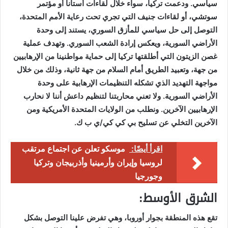
سياسي. ودعمت تركيا، سواء خلال لقاءات أستانا أو مؤتمر
سوتشي، أو لقاءات جنيف التي تجري تحت رعاية الأمم المتحدة،
التوصل إلى حل سياسي للمأزق السوري، يستند إلى وحدة
الأراضي السورية، ويعكس إرادة الشعب السوري. وتهدف عملية
غصن الزيتون التي أطلقتها تركيا إلى حماية مواطنينا من الإرهابيين
من جهة، وتعبيد الطريق أمام السلام من جهة ثانية، وذلك من خلال
مواجهة التهديد الذي تشكله التنظيمات الإرهابية على وحدة
الأراضي السورية. ولا تعني محاربتنا لتنظيم داعش أننا لا نحارب
الإرهابيين الآخرين. ونطلب من الولايات المتحدة الأمريكية ومن
الآخرين التخلي عن تسليح بي كي كي/ي ب ك.
اقرأ أيضًا:
موسكو تعلن عن اجتماع مرتقب
لروسيا وإيران وأرمينيا وأذربيجان وتركيا
وجورجيا
الشرق الأوسط:
تقع هذه المنطقة بجوار أوروبا، وهي تفرض علينا التوصل بشكل