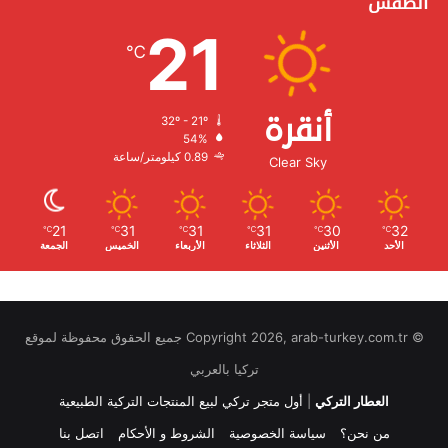
الطقس
21
℃
أنقرة
32º - 21º
الرطوبة:
54%
الرياح:
0.89 كيلومتر/ساعة
Clear Sky
21
31
31
31
30
32
℃
℃
℃
℃
℃
℃
الأحد
الأثنين
الثلاثاء
الأربعاء
الخميس
الجمعة
© Copyright 2026, arab-turkey.com.tr جميع الحقوق محفوظة لموقع
تركيا بالعربي
العطار التركي
|
أول متجر تركي لبيع المنتجات التركية الطبيعية
من نحن؟
سياسة الخصوصية
الشروط و الأحكام
اتصل بنا