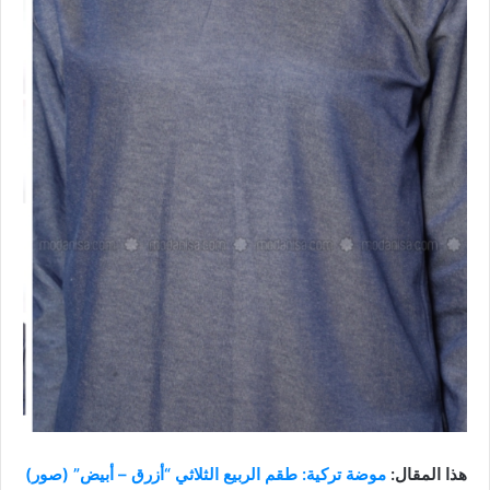
هذا المقال:
موضة تركية: طقم الربيع الثلاثي “أزرق – أبيض” (صور)