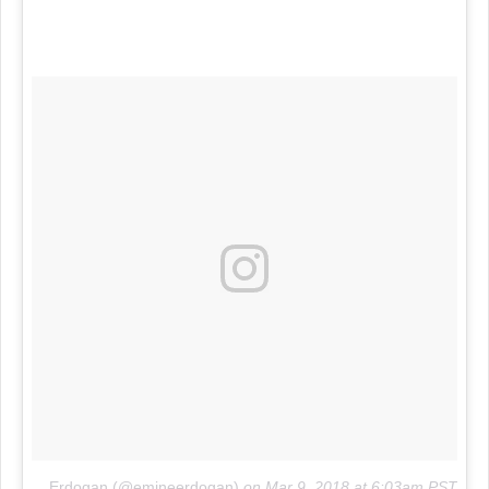
A post shared by Emine Erdogan (@emineerdogan)
on
Mar 9, 2018 at 6:03am PST