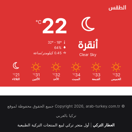
الطقس
22
℃
أنقرة
32º - 18º
الرطوبة:
64%
الرياح:
0.45 كيلومتر/ساعة
Clear Sky
21
31
32
34
33
32
℃
℃
℃
℃
℃
℃
الخميس
الجمعة
السبت
الأحد
الأثنين
الثلاثاء
© Copyright 2026, arab-turkey.com.tr جميع الحقوق محفوظة لموقع
تركيا بالعربي
العطار التركي
|
أول متجر تركي لبيع المنتجات التركية الطبيعية