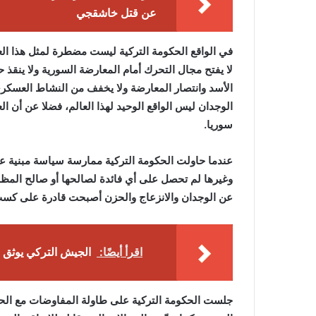
عن قتل خاشقجي
في الواقع الحكومة التركية ليست مضطرة لمثل هذا العمل
لا يفتح مجال التحرك أمام المعارضة السورية ولا ينقذ
الأسد وانتصار المعارضة ولا يخفف من النشاط العسكري
الوجدان ليس الواقع الوحيد لهذا العالم، فضلا عن أن ا
سوريا.
عندما حاولت الحكومة التركية ممارسة سياسة مبنية عل
وغيرها لم تحصل على أي فائدة لصالحها أو صالح المظلو
عن الوجدان والانزعاج والحزن أصبحت قادرة على كسب ا
اقرأ أيضًا:
الجيش التركي يوثق 
جلست الحكومة التركية على طاولة المفاوضات مع الحك