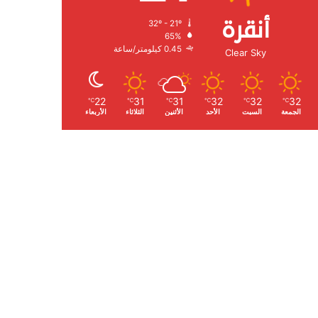
أنقرة
32º - 21º
الرطوبة:
65%
الرياح:
0.45 كيلومتر/ساعة
Clear Sky
22
31
31
32
32
32
℃
℃
℃
℃
℃
℃
الجمعة
السبت
الأحد
الأثنين
الثلاثاء
الأربعاء