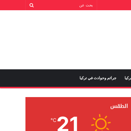
كيا
جرائم وحوادث في تركيا
الطقس
21
℃