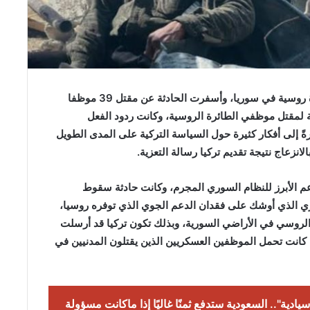
تركيا بالعربي: خلال الأسبوع المنصرم تم إسقاط طائرة روسية في سوريا، وأسفرت الحادثة عن مقتل 39 موظفا
ية لمقتل موظفي الطائرة الروسية، وكانت ردود الفعل
ً إلى أفكار كثيرة حول السياسة التركية على المدى الطويل
نزعاج نتيجة تقديم تركيا رسالة التعزية.
عم الأبرز للنظام السوري المجرم، وكانت حادثة سقوط
وري الذي أوشك على فقدان الدعم الجوي الذي توفره روسيا،
 الروسي في الأراضي السورية، وبذلك تكون تركيا قد أرسلت
 كانت تحمل الموظفين العسكريين الذين يقتلون المدنيين في
يادية".. السعودية ستدفع ثمنًا غاليًا إذا ماكانت مسؤولة