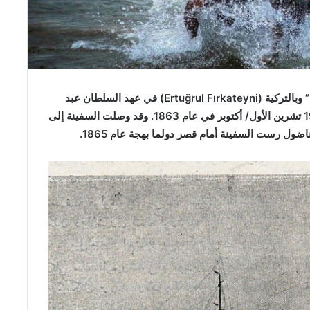
تركيا بالعربي: بُنيت السفينة الحربية العثمانية “أرطغرل” وبالتركية (Ertuğrul Fırkateyni) في عهد السلطان عبد
العزيز وتم إنزالها إلى البحر بحضور السلطان في يوم 19 تشرين الأول/ أكتوبر في عام 1863. وقد وصلت السفينة إلى