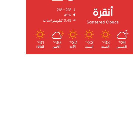
أنقرة
26º - 23º
الرطوبة:
45%
الرياح:
0.45 كيلومتر/ساعة
Scattered Clouds
31
30
32
33
33
26
℃
℃
℃
℃
℃
℃
الخميس
الجمعة
السبت
الأحد
الأثنين
الثلاثاء