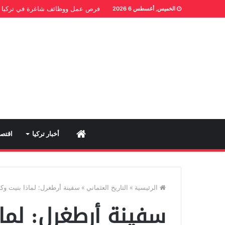
فرص عمل ووظائف شاغرة في تركيا
الخميس, أغسطس 6 2026
Home
أخبار تركيا
اقتصا
الرئيسية
»
التاريخ العثماني
»
سفينة أرطغرل: لماذا بنيت وك
سفينة أرطغرل: لما