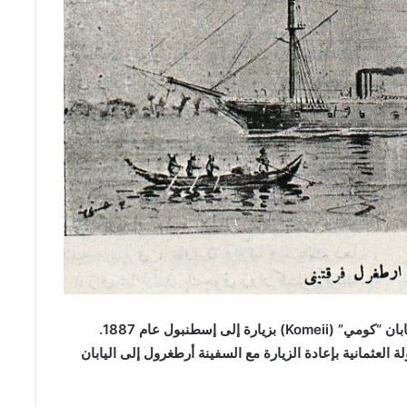
وفي عهد السلطان عبد الحميد قام ابن أخ إمبراطور اليابان “كومي” (Komeii) بزيارة إلى إسطنبول عام 1887.
 العثمانية بإعادة الزيارة مع السفينة أرطغرول إلى اليابان