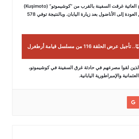
وكان على متن السفينة نحو 650 بحارا، وبسبب الأمواج العاتية غرقت السفينة بالقرب من “كوشيموتو” (Kuşimoto)
بمحافظة “واكاياما” (Wakayama) باليابان على طريق العودة إلى الأناضول بعد زيارة اليابان. وبالنتيجة توفي 578
 تأجيل عرض الحلقة 116 من مسلسل قيامة أرطغرل
 الذين لقوا مصرعهم في حادثة غرق السفينة في كوشيموتو،
ثمانية والإمبراطورية اليابانية.
Google+