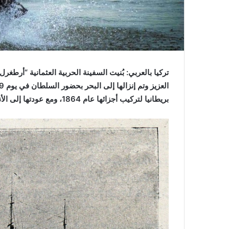
بريطانيا لتركيب أجزائها عام 1864، ومع عودتها إلى الأناضول رست السفينة أمام قصر دولما بهجة عام 1865.