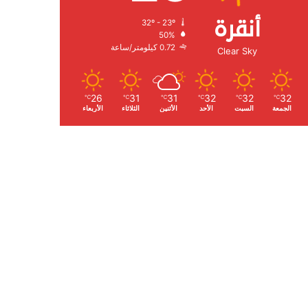
أنقرة
32º - 23º
الرطوبة:
50%
الرياح:
0.72 كيلومتر/ساعة
Clear Sky
26
31
31
32
32
32
℃
℃
℃
℃
℃
℃
الجمعة
السبت
الأحد
الأثنين
الثلاثاء
الأربعاء