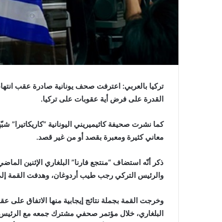
تركيا بالعربي: اعترفت صحف يونانية صادرة عقب انتهاء الق
القدرة على فرض أية عقوبات على تركيا.
كما نشرت صحيفة كاثيميريني اليونانية “كاريكاتيرا” شبّ
معاني كثيرة ومعبرة بقصد أو من غير قصد.
ذكر أنّه استضاف “منتجع فارنا” البلغاري الإثنين الماضي،
والرئيس التركي رجب طيب أردوغان، وهدفت القمة إلى ت
وخرجت القمة بجملة نتائج إيجابية منها الاتفاق على عقد ق
البلغاري، خلال مؤتمر صحفي مشترك جمعه مع الرئيس ال