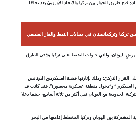
ة فتح طريق الحوار بين تركيا والاتحاد الأوروبيّ يعد نجاحًا
بين تركيا وتركمانستان في مجالات النفط والغاز الطبيعي
 لم يرضِ اليونان، والتي حاولت الضغط على تركيا بشتى الطرق
القرار التركيّ؛ وذلك بإثارتها قضية العسكريين اليونانيين
سس العسكري” و”دخول منطقة عسكرية محظورة”. فقد كانت قد
كية الحدودية مع اليونان قبل أكثر من ثلاثة أسابيع، حينما دخلا
ة المشتركة بين اليونان وتركيا المخطط إقامتها في البحر