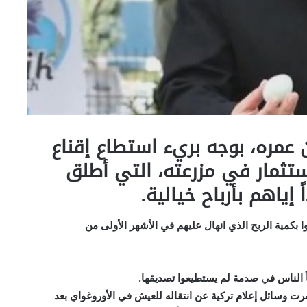
آيدن شاب في الـ26 من عمره، بوجه بريء استطاع إقناع
ستثمار في مزرعته، التي أطلق
 إياهم بأرباح خيالية.
وا بكمية الربح الذي انهال عليهم في الأشهر الأولى من
ركاً الناس في صدمة لم يستطيعوا تصديقها.
ت وسائل إعلام تركية عن انتقاله للعيش في الأوروغواي بعد