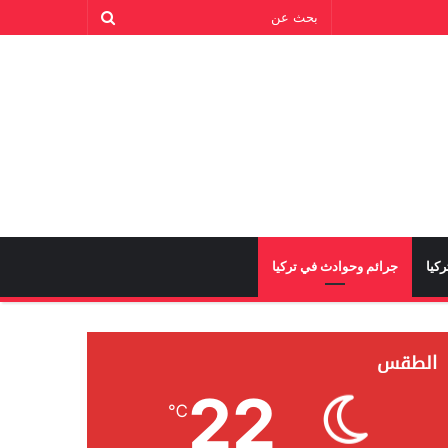
كيا
جرائم وحوادث في تركيا
الطقس
22
℃