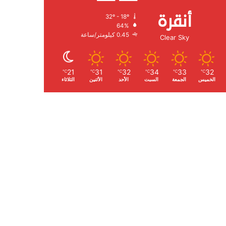
أنقرة
32º - 18º
الرطوبة:
64%
الرياح:
0.45 كيلومتر/ساعة
Clear Sky
21
31
32
34
33
32
℃
℃
℃
℃
℃
℃
الخميس
الجمعة
السبت
الأحد
الأثنين
الثلاثاء