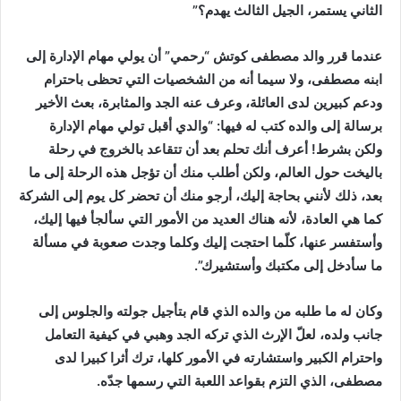
الثاني يستمر، الجيل الثالث يهدم؟”
عندما قرر والد مصطفى كوتش “رحمي” أن يولي مهام الإدارة إلى
ابنه مصطفى، ولا سيما أنه من الشخصيات التي تحظى باحترام
ودعم كبيرين لدى العائلة، وعرف عنه الجد والمثابرة، بعث الأخير
برسالة إلى والده كتب له فيها: “والدي أقبل تولي مهام الإدارة
ولكن بشرط! أعرف أنك تحلم بعد أن تتقاعد بالخروج في رحلة
باليخت حول العالم، ولكن أطلب منك أن تؤجل هذه الرحلة إلى ما
بعد، ذلك لأنني بحاجة إليك، أرجو منك أن تحضر كل يوم إلى الشركة
كما هي العادة، لأنه هناك العديد من الأمور التي سألجأ فيها إليك،
وأستفسر عنها، كلّما احتجت إليك وكلما وجدت صعوبة في مسألة
ما سأدخل إلى مكتبك وأستشيرك”.
وكان له ما طلبه من والده الذي قام بتأجيل جولته والجلوس إلى
جانب ولده، لعلّ الإرث الذي تركه الجد وهبي في كيفية التعامل
واحترام الكبير واستشارته في الأمور كلها، ترك أثرا كبيرا لدى
مصطفى، الذي التزم بقواعد اللعبة التي رسمها جدّه.