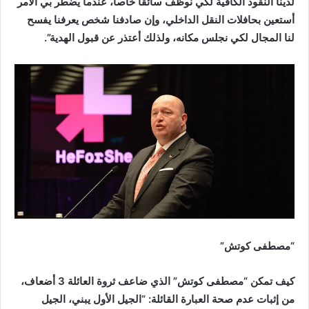
لدينا النقود الكافية لكي نوظّف سائقا خاصا، عندما يضطر بي الأمر
أستعين بحافلات النقل الداخلي، وإن صادفنا شخص يعرفنا يفسح
لنا المجال لكي نجلس مكانه، ولذلك أعتذر عن قبول الهدية”.
“مصطفى كوتش”
كيف تمكن “مصطفى كوتش” الذي ضاعف ثروة العائلة 3 أضعاف،
من إثبات عدم صحة العبارة القائلة: “الجيل الأول يبني، الجيل