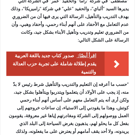
“مصطفى” في شركة “راما” والحفيد “عمر” في الشركة التي
يديرها السيد “ألباي”، والحفيد “علي” في شركة “راميريكا”، وذلك
بهدف التدريب والتأهيل، الرسالة التي يرى فيها أن من الضروري
عدم التعامل مع الأحفاد على أنهم أبناء رحمي، وأحفاد وهبي، وأن
من الضروري تعليم وتدريب وتأهيل الأبناء بشكل جيد، وكانت
الرسالة على الشكل التالي:
اقرأ أيضًا:
صدور كتاب جديد باللغة العربية
يقدم إطلالة شاملة على تجربة حزب العدالة
والتنمية
“حسب ما أعرفه إن التعليم والتدريب والتأهيل شرط رئيس لا بدّ
منه، إذ يجب على الأولاد أن يتعلموا ويتدربوا ويتأهلوا بشكل جيد،
ولكن أرى أنه يتم التعامل معهم على أساس أنهم أبناء رحمي
كوتش، وهذا ما يقودني إلى الاستياء، إن ساعات خروجهم إلى
العمل ووصولهم إلى الشركة ومغادرتهم إياها غير معروفة، يقومون
بفعل كل ما يحلو لهم، يذهبون بغرض السياحة إلى البلد الذي
يريدونه، ولا أحد يقف أمامهم أو يعترض على ما يفعلونه، ولذلك