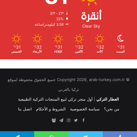
أنقرة
31º - 21º
الرطوبة:
32%
الرياح:
3.58 كيلومتر/ساعة
Clear Sky
31
32
31
32
32
31
℃
℃
℃
℃
℃
℃
السبت
الأحد
الأثنين
الثلاثاء
الأربعاء
الخميس
© Copyright 2026, arab-turkey.com.tr جميع الحقوق محفوظة لموقع
تركيا بالعربي
العطار التركي
|
أول متجر تركي لبيع المنتجات التركية الطبيعية
من نحن؟
سياسة الخصوصية
الشروط و الأحكام
اتصل بنا