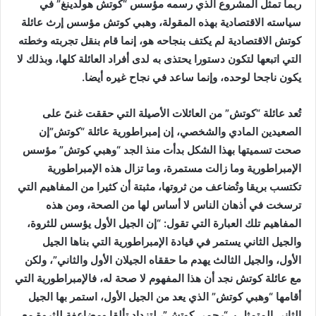
ربما تمثل المشروع الذي رسمه مؤسس “كوتش هولدينغ” في
سياسته الاقتصادية بهذه المقولة، وهبي كوتش مؤسس إرث عائلة
كوتش الاقتصادية لم يكتف بنجاحه هو، إنما قام بنقل تجربته وخطته
التي اتبعها لتكون دستورا يحتذى به لدى أفراد العائلة كلها، وبذلك لا
يكون ناجحا لوحده، وإنما ساعد في نجاح غيره أيضا.
تُعد عائلة “كوتش” من العائلات الأصيلة التي حققت غنىً على
الصعيدين المادي والشخصي، إن إمبراطورية عائلة “كوتش”إن
صحت تسميتها بهذا الشكل بدأت منذ الجد “وهبي كوتش” مؤسس
الإمبراطورية وما زالت مستمرة، وما تزال هذه الإمبراطورية
تكتسب بريقا وتُضاعف من ثروتها، مثبتة أن كثيرا من المفاهيم التي
ترسخت في أذهان الناس لا أساس لها من الصحة، ومن هذه
المفاهيم تلك العبارة التي تقول: “إن الجيل الأول يؤسس للثروة،
والجيل الثاني يستمر في قيادة الإمبراطورية التي بناها الجيل
الأول، والجيل الثالث يهدم ما حققاه الجيلان الأول والثاني”، ولكن
مع عائلة كوتش نجد أن هذا المفهوم لا صحة له، فالإمبراطورية التي
أقامها “وهبي كوتش” الذي يعد من الجيل الأول، استمر بها الجيل
الثاني المتمثل بـ “رحمي كوتش”، لتزداد تألقا ومضاعفة للثروة مع