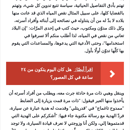
تهتم بأدق التفاصيل الحياتية، سياسة تتبع تدوين كل شيء، وتهتم
بالقضايا كلها، على سبيل المثال نقص المياه الذي قد عانت منها
بلاده لا بدّ له من أن يتناوله في نصائحه إلى أبنائه وأفراد أسرته،
وكل ذلك مدوّن ومكتوب، حيث كتب في إحدى المرّات: “إن البلاد
تعاني من نقص في المياه، لذا أطلب منكم ألا تسرفوا في
استخدامها”، وحتى الأدعية التي يدعوها، والمساعدات التي يقوم
بها كلّها تدوّن أولًا بأول.
اقرأ أيضًا:
هل كان اليوم يتكون من ٢٤
ساعة في كل العصور؟
وينقل وهبي ذات مرة حادثة جرت معه، ويطلب من أفراد أسرته أن
يأخذوا منها العبر فيقول: “ذات مرة قمت بزيارة إلى الضابط
“ممدوح تاغماج” في “قدريتلي” وقدمت له هدية عبارة عن سيارة،
فردّ الهدية مع رسالة مكتوبة جاء فيها: “أشكركم على الهدية التي
قدمتموها إلي، ولكن أنا وزوجتي لا نعرف قيادة السيارة، ولا توجد