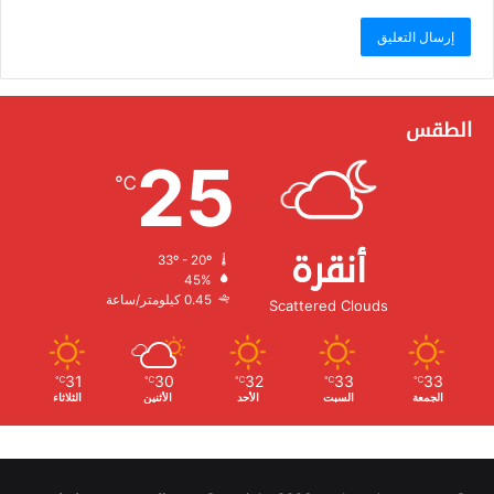
الطقس
25
℃
أنقرة
33º - 20º
الرطوبة:
45%
الرياح:
0.45 كيلومتر/ساعة
Scattered Clouds
31
30
32
33
33
℃
℃
℃
℃
℃
الجمعة
السبت
الأحد
الأثنين
الثلاثاء