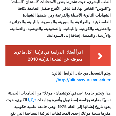
الطب البشري، حيث تشترط بعض الامتحانات كامتحان “السات”
و”اليوس” الخاص بها، اما لباقي الأفرع فتقبل الجامعة بكافة
الشهادات الثانوية الأصيلة والفرعية،ومن ضمنها الشهادة
الفلسطينية، والعراقية، والسورية، والمصرية، والليبية، والجزائرية،
والقطرية، والكويتية، واللبنانية، والسعودية، والتونسية، والعمانية،
والأردنية، واليمنية، إضافة إلى السودانية.
اقرأ أيضًا:
الدراسة في تركيا | كل ما تريد
معرفته عن المنحة التركية 2018
ويتم التسجيل من خلال الرابط التالي:
http://uik.basvuru.mu.edu.tr/
هذا وتعتبر جامعة “صدقي كوتشمان- موغلا” من الجامعات الحديثة
نسبيًا مقارنة بجامعة إسطنبول وأنقرة وجامعات
تركيا
الكبرى، حيث
يعود تاريخ إنشائها إلى العام 1975. وهي جامعة علمية حكومية
مقرها مدينة موغلا، إحدى المحافظات التركية السياحية التي تقع