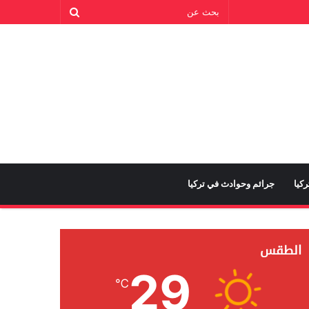
كيا
جرائم وحوادث في تركيا
الطقس
29
℃