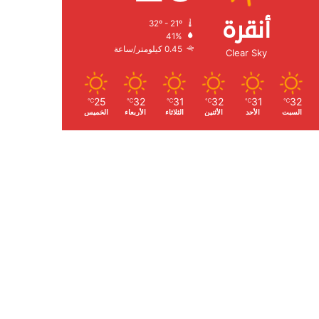
أنقرة
32º - 21º
الرطوبة:
41%
الرياح:
0.45 كيلومتر/ساعة
Clear Sky
25
32
31
32
31
32
℃
℃
℃
℃
℃
℃
السبت
الأحد
الأثنين
الثلاثاء
الأربعاء
الخميس