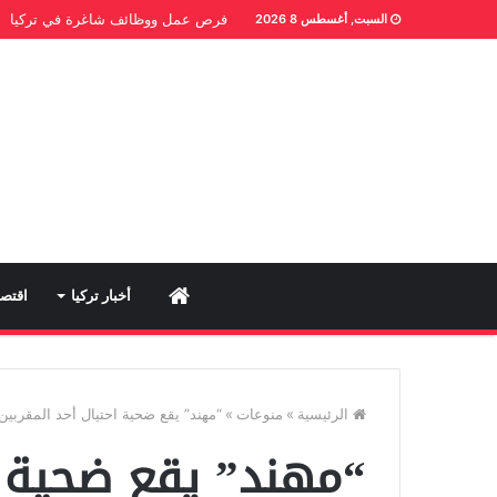
فرص عمل ووظائف شاغرة في تركيا
السبت, أغسطس 8 2026
Home
أخبار تركيا
اقتصا
الرئيسية
»
منوعات
»
“مهند” يقع ضحية احتيال أحد المقربين 
“مهند” يقع ضحية ا