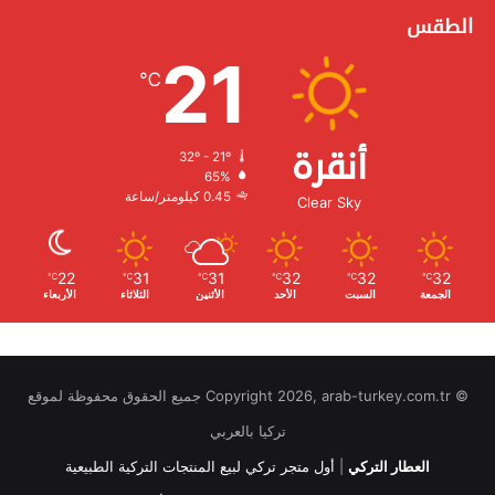
الطقس
21
℃
أنقرة
32º - 21º
الرطوبة:
65%
الرياح:
0.45 كيلومتر/ساعة
Clear Sky
22
31
31
32
32
32
℃
℃
℃
℃
℃
℃
الجمعة
السبت
الأحد
الأثنين
الثلاثاء
الأربعاء
© Copyright 2026, arab-turkey.com.tr جميع الحقوق محفوظة لموقع
تركيا بالعربي
العطار التركي
|
أول متجر تركي لبيع المنتجات التركية الطبيعية