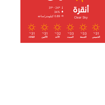
أنقرة
31º - 24º
الرطوبة:
34%
الرياح:
0.89 كيلومتر/ساعة
Clear Sky
31
31
32
33
33
31
℃
℃
℃
℃
℃
℃
الخميس
الجمعة
السبت
الأحد
الأثنين
الثلاثاء