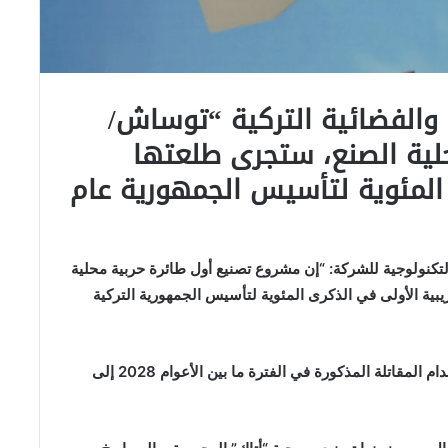
 والفضائية التركية “توساش/
حلية الصنع، ستجرى طلعتها
 المئوية لتأسيس الجمهورية عام
التكنولوجية للشركة: “إن مشروع تصنيع أول طائرة حربية محلية
بية الأولى في الذكرى المئوية لتأسيس الجمهورية التركية
ومن المتوقع أن تبدأ القوات المسلحة التركية في استخدام المقاتلة المذكورة في الفترة ما بين الأعوام 2028 إلى