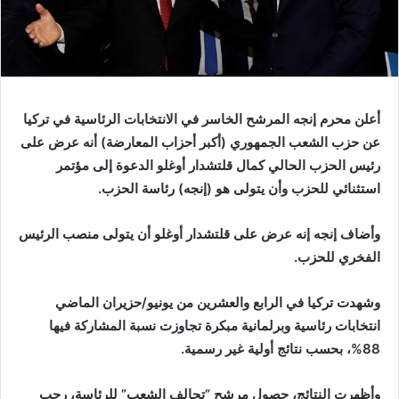
أعلن محرم إنجه المرشح الخاسر في الانتخابات الرئاسية في تركيا
عن حزب الشعب الجمهوري (أكبر أحزاب المعارضة) أنه عرض على
رئيس الحزب الحالي كمال قلتشدار أوغلو الدعوة إلى مؤتمر
استثنائي للحزب وأن يتولى هو (إنجه) رئاسة الحزب.
وأضاف إنجه إنه عرض على قلتشدار أوغلو أن يتولى منصب الرئيس
الفخري للحزب.
وشهدت تركيا في الرابع والعشرين من يونيو/حزيران الماضي
انتخابات رئاسية وبرلمانية مبكرة تجاوزت نسبة المشاركة فيها
88%، بحسب نتائج أولية غير رسمية.
وأظهرت النتائج، حصول مرشح “تحالف الشعب” للرئاسة، رجب