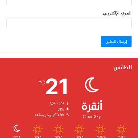
الموقع الإلكتروني
الطقس
21
℃
أنقرة
32º - 19º
الرطوبة:
51%
الرياح:
0.89 كيلومتر/ساعة
Clear Sky
21
31
31
31
30
32
℃
℃
℃
℃
℃
℃