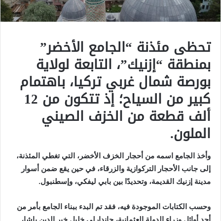
تحظى مئذنة “الجامع الأخضر”
بمنطقة “إزنيك”، التابعة لولاية
بورصة شمال غربي تركيا، باهتمام
كبير من السياح؛ إذ تتكون من 12
ألف قطعة من الخزف الصيني
الملون.
وأخذ الجامع اسمه من أحجار الخزف الأخضر، التي تغطي المئذنة،
إلى جانب الأحجار التركوازية والزرقاء، في حين يقع ضمن أسوار
مدينة إزنيك القديمة، وتحديدًا بين بابي ليفكي، وإسطنبول.
وحسب الكتابات الموجودة فيه، فقد تم البدء ببناء الجامع بأمر من
أحد أوائل وزراء الدولة العثمانية، جاندارلي خليل خير الدين باشا،