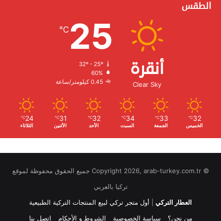
الطقس
25
℃
أنقرة
32º - 25º
الرطوبة:
60%
الرياح:
0.45 كيلومتر/ساعة
Clear Sky
24
31
32
34
33
32
℃
℃
℃
℃
℃
℃
الخميس
الجمعة
السبت
الأحد
الأثنين
الثلاثاء
© Copyright 2026, arab-turkey.com.tr جميع الحقوق محفوظة لموقع
تركيا بالعربي
العطار التركي
|
أول متجر تركي لبيع المنتجات التركية الطبيعية
من نحن؟
سياسة الخصوصية
الشروط و الأحكام
اتصل بنا