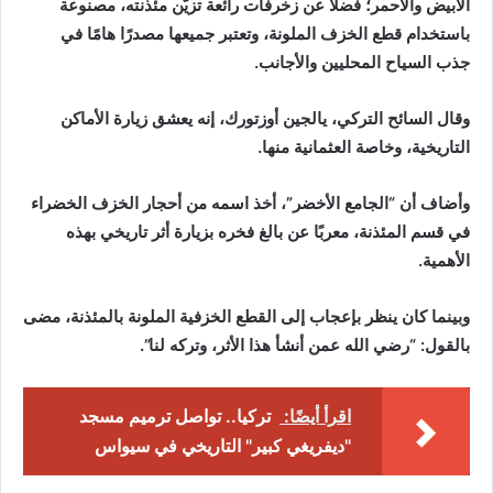
الأبيض والأحمر؛ فضلًا عن زخرفات رائعة تزيّن مئذنته، مصنوعة
باستخدام قطع الخزف الملونة، وتعتبر جميعها مصدرًا هامًا في
جذب السياح المحليين والأجانب.
وقال السائح التركي، يالجين أوزتورك، إنه يعشق زيارة الأماكن
التاريخية، وخاصة العثمانية منها.
وأضاف أن “الجامع الأخضر”، أخذ اسمه من أحجار الخزف الخضراء
في قسم المئذنة، معربًا عن بالغ فخره بزيارة أثر تاريخي بهذه
الأهمية.
وبينما كان ينظر بإعجاب إلى القطع الخزفية الملونة بالمئذنة، مضى
بالقول: “رضي الله عمن أنشأ هذا الأثر، وتركه لنا”.
اقرأ أيضًا:
تركيا.. تواصل ترميم مسجد
"ديفريغي كبير" التاريخي في سيواس