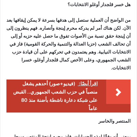
هل خسر قلجدار أوغلو الانتخابات؟
من الواضح أن العملية ستصل إلى هدفها بسرعة لا يمكن إيقافها بعد
الآن. لكن هناك أمر لم يدركه محرم إينجة وأنصاره. فهم ينظرون إلى
أن إينجة حقق نسبة من الأصوات تفوق ما حصل عليه حزبه أو إلى
أن تحالف الشعب (حزبا العدالة والتنمية والحركة القومية) فاز في
الانتخابات النيابية. وهم يعتمدون في تحركهم على أن قيادة حزب
الشعب الجمهوري، وعلى الأخص كمال قلجدار أوغلو، خسرا
الانتخابات.
اقرأ أيضًا:
(فيديو+صور) أحدهم يشغل
منصباً في حزب الشعب الجمهوري.. القبض
على شبكة دعارة ناشطة بأضنة منذ 80
عاماً
المنتصر والخاسر
بمعنى أنه وفقًا لهذه الحسابات، فإن محرم إينجة المنتصر سيحل