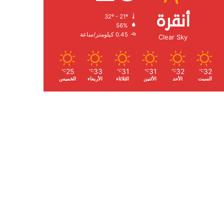
أنقرة
32º - 21º
الرطوبة:
56%
الرياح:
0.45 كيلومتر/ساعة
Clear Sky
25
33
31
31
32
32
℃
℃
℃
℃
℃
℃
السبت
الأحد
الأثنين
الثلاثاء
الأربعاء
الخميس