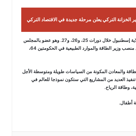
ر الخزانة التركي يعلن مرحلة جديدة في الاقتصاد التركي
انتخب ألبيراق نائبا للعدالة والتنمية في البرلمان عن ولاية إسطنبول خلال دورات 25، و26، و27. وهو عضو بالمجلس
الأعلى للإدارة واستصدار القرارات بذات الحزب. وشغل منصب وزير الطاقة والموارد الطبيعية في الحكومتين 64،
 للطاقة والمعادن المكونة من السياسات طويلة ومتوسطة الأجل
تنفيذ العديد من المشاريع التي ستكون نموذجا للعالم في
، وطاقة الرياح.
ثة أطفال.