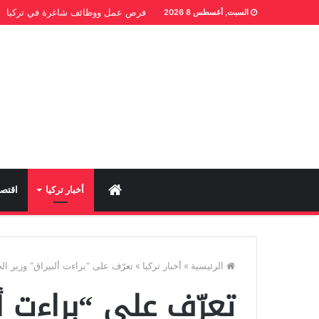
فرص عمل ووظائف شاغرة في تركيا
السبت, أغسطس 8 2026
Home
أخبار تركيا
اقتصا
الرئيسية
»
أخبار تركيا
»
تعرّف على “براءت ألبيراق” وزير الخ
تعرّف على “براءت أل