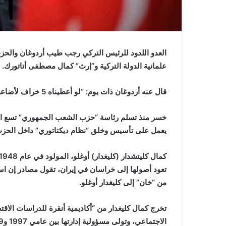
العدو اللدود للرئيس التركي رجب طيب أردوغان والحزب 
علمانية الدولة التركية و”إرث” كمال مصطفى أتاتورك.
قال عنه أردوغان ذات يوم: “لو أعطيناه 5 خراف لأضاعها وعاد إلينا بدونها”.
خسر منذ تسلم رئاسة “حزب الشعب الجمهوري” تسع انتخابا
يعمل على تأسيس وخلق “نظام ديكتاتوري” داخل الح
من “خان” إلى كليغدار أوغلو.
الاجتماعي، وتولى مسؤولية إدارتها بين عامي 1997 و1999.