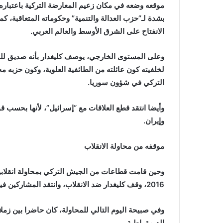
موقعه وضعه في مكان زعيم المعارضة التركية باعتباره 
بشدة لـ”حزب العدالة والتنمية” وحكوماته المتعاقبة،
الانفتاح على الشرق الأوسط والعالم العربي.
وعلى المستوى الخارجي، يوصف كليغدار بأنه صديق للنظ
لخلفيته كون عائلته من الطائفية العلوية، وكون حزبه 
التركي في شؤون سوريا.
وأيضا انتقد قطع العلاقات مع “إسرائيل”، لأنها بحسب قو
وإيران.
موقفه من محاولة الانقلاب
وحين قامت قطاعات من الجيش التركي بمحاولة انقلابي
2016، وقف كليغدار ضد الانقلاب، وانتقد المشاركين فيه.
وفي صبيحة اليوم التالي للمحاولة، كان حاضرا بين زمل
الديمقراطية.