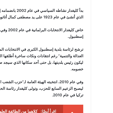
بدأ كليغدار نشاط
الذي أنشئ في عام 1923 على يد مصطفى كمال أتاتورك.
إسطنبول.
العدالة والتنمية” رغم انتقادات ونكات ساخرة أطلقها 
ليكون رئيس بلديتها، بل حتى أحد سكانها الذي سيجد ص
خصومه.
وفي عام 2010، انتخبته الهيئة العامة لـ”حزب
ليصبح الزعيم السابع للحزب، وتولى كليغدار رئاسة ا
تركيا في عام 2010.
اقرأ أيضًا:
كلاهما من الطائفة العل