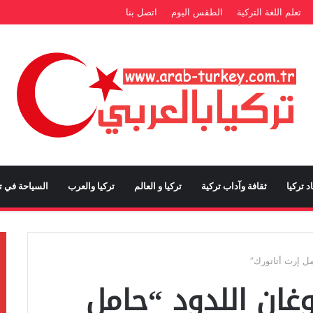
تعلم اللغة التركية
الطقس اليوم
اتصل بنا
د تركيا
ثقافة وآداب تركية
تركيا و العالم
تركيا والعرب
السياحة في تر
ل إرث أتاتورك”
غان اللدود “حامل