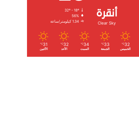
أنقرة
32º - 18º
الرطوبة:
56%
الرياح:
1.34 كيلومتر/ساعة
Clear Sky
31
32
34
33
32
℃
℃
℃
℃
℃
الخميس
الجمعة
السبت
الأحد
الأثنين