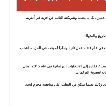
نيز بايكال، يضمه وشريكته النائبة عن حزبه في أنقرة،
جريح والمتهالك.
وقاد الحزب في معركة الانتخابات البرلمانية التي أجريت في عام 2011 فحل ثانيا، ونظرا لموقعه في الحزب، انتخب
وأعيد انتخاب كليغدار في عام 2014 رئيسا لـ”حزب الشعب”، فقاده إلى الانتخابات البرلمانية في عام 2015، ونال
ابه لعضوية البرلمان.