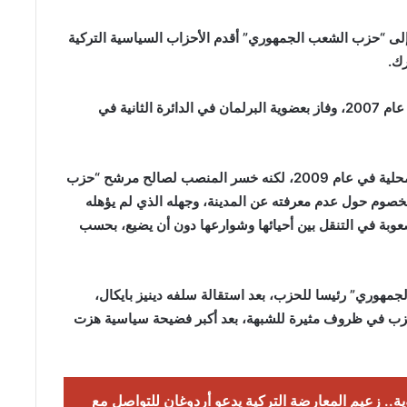
ه السياسي في عام 2002 بانضمامه إلى “حزب الشعب الجمهوري” أقدم الأحزاب السياسية التركية
خاض كليغدار الانتخابات البرلمانية في عام 2002 وفي عام 2007، وفاز بعضوية البرلمان في الدائرة الثانية في
ترشح لرئاسة بلدية إسطنبول الكبرى في الانتخابات المحلية في عام 2009، لكنه خسر المنصب لصالح مرشح “حزب
الخصوم حول عدم معرفته عن المدينة، وجهله الذي لم يؤهله
عوبة في التنقل بين أحيائها وشوارعها دون أن يضيع، بحسب
 الشعب الجمهوري” رئيسا للحزب، بعد استقالة سلفه دينيز بايكال،
لحزب في ظروف مثيرة للشبهة، بعد أكبر فضيحة سياسية هزت
وية.. زعيم المعارضة التركية يدعو أردوغان للتواصل مع