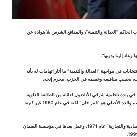
الحاكم “العدالة والتنمية”، والمدافع الشرس بلا هوادة عن
ت في مواجهة “العدالة والتنمية” ما أثار اتهامات له بأنه
زب، بحسب منافسه وخصمه في الحزب، محرم إنجه.
كمال كليتشدار (كليغدار) أوغلو، المولود في عام 1948 في بلدة ناظمية شرقي الأناضول لعائلة من الطائفة العلوية،
تعود أصولها إلى خراسان في إيران، تقول مصادر إن اسم والده الأصلي هو “قمر خان” لكنه في عام 1950 غير كنيته
تخرج كمال كليغدار من “أكاديمية أنقرة للدراسات الاقتصادية والتجارية” عام 1971، وعمل بعدها في مؤسسة الضمان