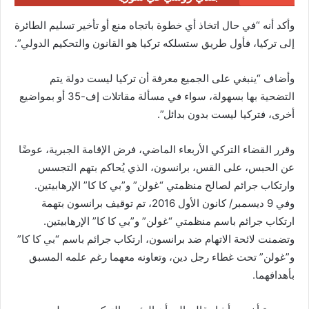
وأكد أنه “في حال اتخاذ أي خطوة باتجاه منع أو تأخير تسليم الطائرة
إلى تركيا، فأول طريق ستسلكه تركيا هو القانون والتحكيم الدولي”.
وأضاف “ينبغي على الجميع معرفة أن تركيا ليست دولة يتم
التضحية بها بسهولة، سواء في مسألة مقاتلات إف-35 أو بمواضيع
أخرى، فتركيا ليست بدون بدائل”.
وقرر القضاء التركي الأربعاء الماضي، فرض الإقامة الجبرية، عوضًا
عن الحبس، على القس، برانسون، الذي يُحاكم بتهم التجسس
وارتكاب جرائم لصالح منظمتي “غولن” و”بي كا كا” الإرهابيتين.
وفي 9 ديسمبر/ كانون الأول 2016، تم توقيف برانسون بتهمة
ارتكاب جرائم باسم منظمتي “غولن” و”بي كا كا” الإرهابيتين.
وتضمنت لائحة الاتهام ضد برانسون، ارتكاب جرائم باسم “بي كا كا”
و”غولن” تحت غطاء رجل دين، وتعاونه معهما رغم علمه المسبق
بأهدافهما.