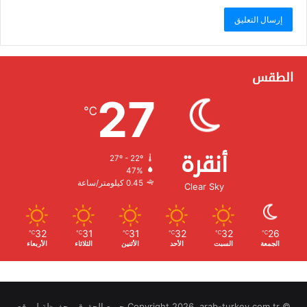
الطقس
27
℃
أنقرة
27º - 22º
الرطوبة:
47%
الرياح:
0.45 كيلومتر/ساعة
Clear Sky
32
31
31
32
32
26
℃
℃
℃
℃
℃
℃
الجمعة
السبت
الأحد
الأثنين
الثلاثاء
الأربعاء
© Copyright 2026, arab-turkey.com.tr جميع الحقوق محفوظة لموقع