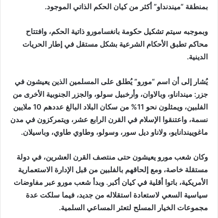
بمنطقة “ميندنداو” أكثر من كيان الحكم الذاتي الموجود.
وبموجبه سيتم تشكيل حكومة بانغسامورو ذاتية الحكم، وافتتاح
محاكم تطبق الأحكام الشرعية بشكل مستقل في إطار الحريات
الدينية.
يُشار إلى أن اسم “مورو” يُطلق على المسلمين الذين يعيشون في
جزر: مينداناو، وبالاوان، وأرخبيل سولو، والجزر الجنوبية الأخرى من
الفلبين، ويمثلون نحو 11% من سكان البلاد البالغ عددهم 10 ملايين
نسمة، واعتنقوا الإسلام في القرن الرابع عشر، ويتمركزون في مدن
ماغوييندانايو، ولاناو ديل سور، وسولو، وطاوي طاوي، وباسيلان.
وكان شعب مورو يعيشون حتى منتصف القرن العشرين، في دولة
مستقلة خاصة، ومع إلحاقهم بالفلبين من قبل الإدارة الاستعمارية
الأمريكية، باتوا أقلية في كيان أكبر. وبدأ شعب مورو عبر مفاوضات
سياسية السعي لاستعادة استقلاله من جديد، فيما سلكت عدة
مجموعات الخيار المسلح لتعثر المساعي السلمية.