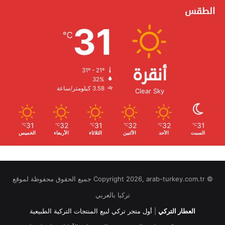
الطقس
31
℃
أنقرة
31º - 21º
الرطوبة:
32%
الرياح:
3.58 كيلومتر/ساعة
Clear Sky
31
32
31
32
32
31
℃
℃
℃
℃
℃
℃
السبت
الأحد
الأثنين
الثلاثاء
الأربعاء
الخميس
© Copyright 2026, arab-turkey.com.tr جميع الحقوق محفوظة لموقع
تركيا بالعربي
العطار التركي
|
أول متجر تركي لبيع المنتجات التركية الطبيعية