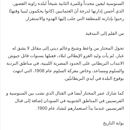
السنوسية ليعين مجدداً وللمرة الثانية شيخاً لبلدة زاوية القصور،
الذي أحسن إدارتها لدرجة أنَ العثمانيين (كانوا يحكمون ليبيا وقتها)
رحبوا بإدارته للمنطقة التي جلب إليها الهدوء والاستقرار.
من القلم إلى البندقية
تحول المختار من واعظ وشيخ وعالم ديني إلى مقاتل لا يشق له
غبار، لم يأت وليد الغزو الإيطالي لبلاد، فقبلها بسنوات قاتل جيوش
الانتداب البريطاني على الحدود المصرية الليبية، في مناطق البردية
والسلوم ومساعد، وخاض معركة السلوم عام 1908، التي انتهت
بوقوع البلدة في أيدي البريطانيّين.
كما شارك عمر المختار أيضا في القتال الذي نشب بين السنوسية و
الفرنسيين في المناطق الجنوبية في السودان إضافة إلى قتال
الفرنسيين عندما بدأ استعمارهم لتشاد عام 1900.
بوابة التاريخ