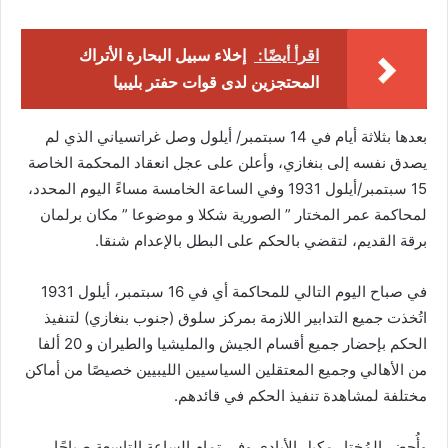
اقرأ أيضًا:
إخلاء سبيل البحارة الأتراك
المحتجزين لدى قوات حفتر بليبيا
بعدها بثلاثة أيام في 14 سبتمبر/ أيلول وصل غراتسياني الذي لم
يصدق نفسه إلى بنغازي، وأعلن على عجل انعقاد المحكمة الخاصة
15 سبتمبر/أيلول 1931 وفي الساعة الخامسة مساءً اليوم المحدد،
لمحاكمة عمر المختار ” الصورية شكلا و موضوعا ” مكان برلمان
برقة القديم، لتقضي بالحكم على البطل بالإعدام شنقا.
في صباح اليوم التالي للمحاكمة أي في 16 سبتمبر، أيلول 1931
اتُخذت جميع التدابير اللازمة بمركز سلوق (جنوب بنغازي) لتنفيذ
الحكم بإحضار جميع أقسام الجيش والمليشيا والطيران و 20 ألفا
من الأهالي وجميع المعتقلين السياسيين الليبيين خصيصًا من أماكن
مختلفة لمشاهدة تنفيذ الحكم في قائدهم.
وأُحضر المُختار مكبل الأيادي وفي تمام الساعة التاسعة صباحًا،