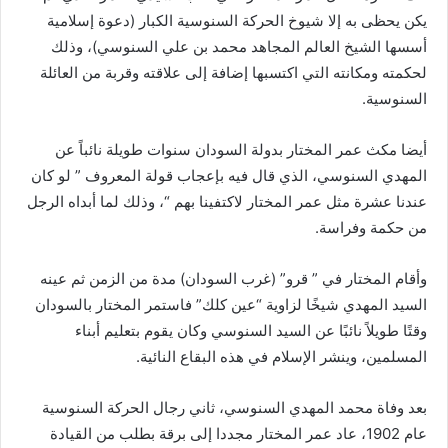
يكن يحظى به إلا شيوخ الحركة السنوسية الكبار (دعوة إسلامية
أسسها الشيخ العالم المجاهد محمد بن علي السنوسي)، وذلك
لحكمته ومكانته التي اكتسبها إضافة إلى علاقته وقربة من العائلة
السنوسية.
أيضا مكث عمر المختار بدولة السودان سنوات طويلة نائباً عن
المهدي السنوسي، الذي قال فيه بإعجاب قولة المعروف ” لو كان
عندنا عشرة مثل عمر المختار لاكتفينا بهم “، وذلك لما أبداه الرجل
من حكمة وفراسة.
وأقام المختار في ” قرو” (غرب السودان) مدة من الزمن ثم عينه
السيد المهدي شيخًا لزاوية “عين كلك” فاستمر المختار بالسودان
وقتًا طويلاً نائبًا عن السيد السنوسي وكان يقوم بتعليم أبناء
المسلمين، وينشر الإسلام في هذه البقاع النائية.
بعد وفاة محمد المهدي السنوسي، ثاني رجال الحركة السنوسية
عام 1902، عاد عمر المختار مجددا إلى برقة بطلب من القيادة