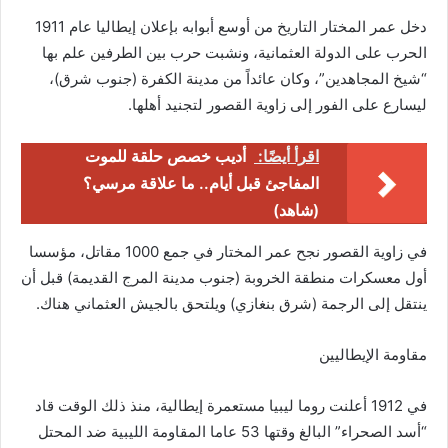
دخل عمر المختار التاريخ من أوسع أبوابه بإعلان إيطاليا عام 1911
الحرب على الدولة العثمانية، ونشبت حرب بين الطرفين علم بها
“شيخ المجاهدين”، وكان عائداً من مدينة الكفرة (جنوب شرق)،
ليسارع على الفور إلى زاوية القصور لتجنيد أهلها.
اقرأ أيضًا:
أديب خصص حلقة للموت
المفاجئ قبل أيام.. ما علاقة مرسي؟
(شاهد)
في زاوية القصور نجح عمر المختار في جمع 1000 مقاتل، مؤسسا
أول معسكرات منطقة الخروبة (جنوب مدينة المرج القديمة) قبل أن
ينتقل إلى الرجمة (شرق بنغازي) ويلتحق بالجيش العثماني هناك.
مقاومة الإيطاليين
في 1912 أعلنت روما ليبيا مستعمرة إيطالية، منذ ذلك الوقت قاد
“أسد الصحراء” البالغ وقتها 53 عاما المقاومة الليبية ضد المحتل