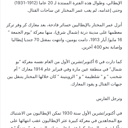
الإيطالي، وطوال هذه الفترة الممتدة لـ 20 عاما (1912-1931)
وحتى إعدامه، لم يغب عمر المختار عن ساحات القتال.
أنزل عمر المختار بالإيطاليين خسائر فادحة، بعد معارك كر وفر تركز
معظمها على مدينة درنة (شمال شرق)، منها معركة “يوم الجمعة ”
16 مايو/ أيار 1913، دامت يومين، وانتهت بمقتل 70 جنديا إيطاليا
وإصابة نحو 400 آخرين.
كما دارت في 6 أكتوبر/تشرين الأول من العام نفسه معركة “بو
شمال” في منطقة عين مارة وفي فبراير عام 1914 معارك ” أم
شخنب ” و ” شلظيمة ” و ” الزويتينة ” كان خلالها المختار يتنقل بين
جبهات القتال و يقود المعارك.
وترجل الفارس
في أكتوبر/تشرين الأول سنة 1930 تمكن الإيطاليون من الاشتباك
مع المجاهدين في معركة كبيرة عثر الإيطاليون عقب انتهائها على
نظّارات عمر المختار كما عثروا على جواده المعروف “مجندلًا ” في