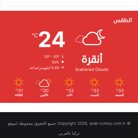
الطقس
24
℃
أنقرة
33º - 20º
الرطوبة:
50%
الرياح:
0.45 كيلومتر/ساعة
Scattered Clouds
31
30
32
33
33
℃
℃
℃
℃
℃
الجمعة
السبت
الأحد
الأثنين
الثلاثاء
© Copyright 2026, arab-turkey.com.tr جميع الحقوق محفوظة لموقع
تركيا بالعربي