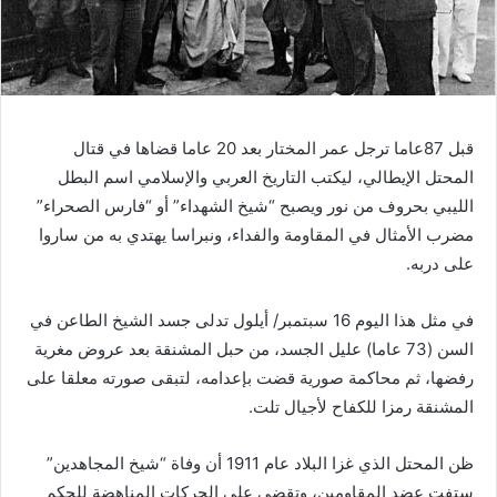
قبل 87عاما ترجل عمر المختار بعد 20 عاما قضاها في قتال
المحتل الإيطالي، ليكتب التاريخ العربي والإسلامي اسم البطل
الليبي بحروف من نور ويصبح “شيخ الشهداء” أو “فارس الصحراء”
مضرب الأمثال في المقاومة والفداء، ونبراسا يهتدي به من ساروا
على دربه.
في مثل هذا اليوم 16 سبتمبر/ أيلول تدلى جسد الشيخ الطاعن في
السن (73 عاما) عليل الجسد، من حبل المشنقة بعد عروض مغرية
رفضها، ثم محاكمة صورية قضت بإعدامه، لتبقى صورته معلقا على
المشنقة رمزا للكفاح لأجيال تلت.
ظن المحتل الذي غزا البلاد عام 1911 أن وفاة “شيخ المجاهدين”
ستفت عضد المقاومين، وتقضي على الحركات المناهضة للحكم