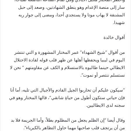
سار إلى منصة الإعدام وهو ينطق الشهادتين، وصعد إلى حبل
المشنقة لا يهاب موتا ولا يستجدي أحدا، ومضى إلى جوار ربه
شهيدا.
أقوال خالدة
من أقوال “شيخ الشهداء” عمر المختار المشهورة و التي تنتشر
اليوم في ليبيا ويحفظها أهلها عن ظهر قلب قوله لقادة الاحتلال
الايطالي حينما طالبوه بالاستسلام و الكف عن مقاومتهم ” نحن لا
نستسلم ننتصر أو نموت”.
“سيكون عليكم أن تحاربوا الجيل القادم والأجيال التي تليه، أما أنا
فإن حياتي ستكون أطول من حياةِ شانقي”، قالها المختار وهو في
سجنه لدى الايطاليين.
وقال أيضا “إن الظلم يجعل من المظلوم بطلاً، وأما الجريمة فلا بد
من أن يرتجف قلب صاحبها مهما حاول التظاهر بالكبرياء”.