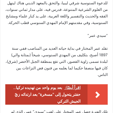
للدعوة السنوسية شرقي ليبيا، والتحق بالمعهد الديني هناك لينهل
من العلوم الشرعية المتنوعة، فدرس فيه، على مدار ثماني سنوات،
الفقه والحديث والتفسير واللغة العربية، على يد كبار علماء ومشايخ
السنوسية، وفي مقدمتهم الإمام المهدي السنوسي قطب الحركة.
“سيدي عمر”
تقلد عمر المختار في بداية حياته العديد من المناصب ففي سنة
1897 أصبح، بتكليف من المهدي السنوسي، شيخاً (بمثابة والي)
لبلدة تسمى زاوية القصور، التي تقع بمنطقة الجبل الأخضر (شرق)،
كان فيها منصفا حكيما لما يعلمه من فنون فض النزاعات بين
الناس.
اقرأ أيضًا:
بعد يوم واحد من تهديده تركيا..
حفتر يتحول إلى "مسخرة" بعد ارتدائه زيّ
الجيش التركي
تلك الفترة حصل عمر المختار علي لقب “سيدي” عمر، الذي لم