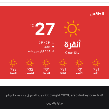
الطقس
27
℃
أنقرة
31º - 23º
الرطوبة:
43%
الرياح:
1.34 كيلومتر/ساعة
Clear Sky
23
32
31
31
31
31
℃
℃
℃
℃
℃
℃
الأحد
الأثنين
الثلاثاء
الأربعاء
الخميس
الجمعة
© Copyright 2026, arab-turkey.com.tr جميع الحقوق محفوظة لموقع
تركيا بالعربي