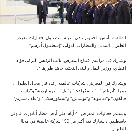
انطلقت، أمس الخميس، في مدينة إسطنبول، فعاليات معرض
الطيران المدني والمطارات الدولي “إسطنبول أيرشو”.
وشارك في مراسم افتتاح المعرض، نائب الرئيس التركي فؤاد
أقطاي، ووزير النقل والبنى التحتية جاهد طورهان.
ويشارك في المعرض، شركات عالمية رائدة في مجال الطيران،
بينها: “أيرباص” و”بيتشكرافت” و”بيل” و”بومباردييه” و”داسو
فالكون” و”دياموند” و”توساش” و”سيكورسكي” و”غلف ستريم”.
وتستمر فعاليات المعرض، 4 أيام على أرض مطار أتاتورك الدولي
بإسطنبول، يشارك فيه أكثر من 150 شركة عالمية في مجال
الطيران.