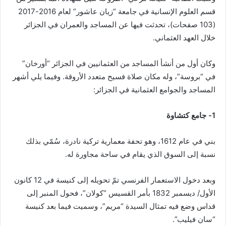
قسم العلوم الإنسانية في جامعة “زيان عاشور” لعام 2016-2017
(103 صفحات)، تحدثت فيها عن المساجد والعمران في الجزائر
خلال العهد العثماني.
وكان أول من أنشأ المساجد من العثمانيين في الجزائر “أورخان”
في “بروسة”، وله مكان صلاة فسيح متعدد الأروقة. وفيما يلي أشهر
المساجد والجوامع العثمانية في الجزائر:
1- جامع كتشاوة
بني في عام 1612، وهو تحفة معمارية تركية نادرة، سُمّي بذلك
نسبة إلى السوق الذي يقام في ساحة مجاورة له.
وبعد دخول الاستعمار الفرنسي تمّ تحويله إلى كنيسة في 12 كانون
الأول/ ديسمبر 1832 بأمر القسيس “كولان”، فحول المنبر إلى
قداس وضع فيه تمثال السيدة “مريم”، وسميت فيما بعد كنيسة
“سان فيليب”.