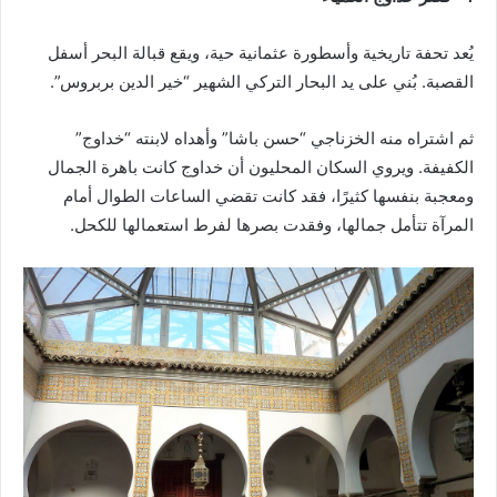
يُعد تحفة تاريخية وأسطورة عثمانية حية، ويقع قبالة البحر أسفل
القصبة. بُني على يد البحار التركي الشهير “خير الدين بربروس”.
ثم اشتراه منه الخزناجي “حسن باشا” وأهداه لابنته “خداوج”
الكفيفة. ويروي السكان المحليون أن خداوج كانت باهرة الجمال
ومعجبة بنفسها كثيرًا، فقد كانت تقضي الساعات الطوال أمام
المرآة تتأمل جمالها، وفقدت بصرها لفرط استعمالها للكحل.