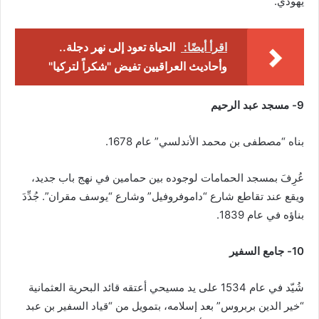
يهودي.
اقرأ أيضًا:
الحياة تعود إلى نهر دجلة..
وأحاديث العراقيين تفيض "شكراً لتركيا"
9- مسجد عبد الرحيم
بناه “مصطفى بن محمد الأندلسي” عام 1678.
عُرِفَ بمسجد الحمامات لوجوده بين حمامين في نهج باب جديد،
ويقع عند تقاطع شارع “داموفروفيل” وشارع “يوسف مقران”. جُدِّدَ
بناؤه في عام 1839.
10- جامع السفير
شُيّد في عام 1534 على يد مسيحي أعتقه قائد البحرية العثمانية
“خير الدين بربروس” بعد إسلامه، بتمويل من “قياد السفير بن عبد