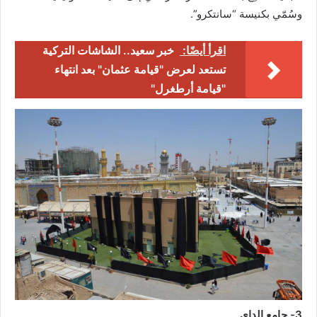
وسُمّي بكنيسة “سانتكرو”.
اقرأ أيضًا:
خبر سعيد.. الشاشات التركية
تستعد لعرض "قيامة عثمان" بعد انتهاء
"قيامة أرطغرل"
3- جامع الداي