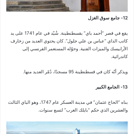
12- جامع سوق الغزل
يقع في قصر “أحمد باي” بقسطنطينة. شُيّد في عام 1741 على يد
كاتب الداي “عباس بن علي جلول”. كان يحتوي العديد من زخارف
الأرابيسك والميزات الفنية. وحوّله المستعمر الفرنسي إلى
كاتدرائية.
ويذكر أنّه كان في قسطنطينة 95 مسجدًا، دُمّر العديد منها.
13- الجامع الكبير
بناه “الحاج عثمان” في مدينة العسكر عام 1747، وهو الباي الثالث
والعشرين الذي حكم “بايلك الغرب” لتسع سنوات.