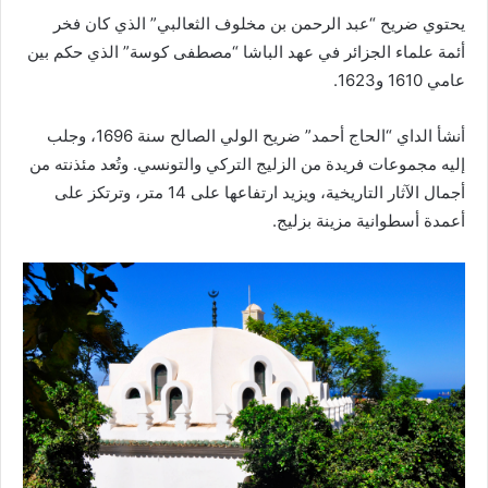
يحتوي ضريح “عبد الرحمن بن مخلوف الثعالبي” الذي كان فخر
أئمة علماء الجزائر في عهد الباشا “مصطفى كوسة” الذي حكم بين
عامي 1610 و1623.
أنشأ الداي “الحاج أحمد” ضريح الولي الصالح سنة 1696، وجلب
إليه مجموعات فريدة من الزليج التركي والتونسي. وتُعد مئذنته من
أجمال الآثار التاريخية، ويزيد ارتفاعها على 14 متر، وترتكز على
أعمدة أسطوانية مزينة بزليج.