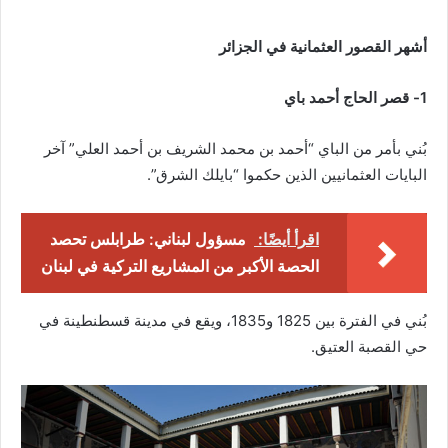
أشهر القصور العثمانية في الجزائر
1- قصر الحاج أحمد باي
بُني بأمر من الباي “أحمد بن محمد الشريف بن أحمد العلي” آخر
البايات العثمانيين الذين حكموا “بايلك الشرق”.
اقرأ أيضًا:
مسؤول لبناني: طرابلس تحصد
الحصة الأكبر من المشاريع التركية في لبنان
بُني في الفترة بين 1825 و1835، ويقع في مدينة قسطنطينة في
حي القصبة العتيق.