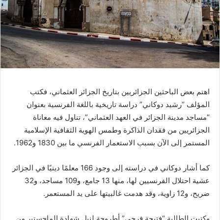
اهتم بعض الباحثين الجزائريين بتاريخ الجزائر العثماني، فكتب
المؤلف “رشيد دوكاني” دراسة تاريخية باللغة الفرنسية بعنوان
“مساجد مدينة الجزائر في العهد العثماني”، تناول فيه معاناة
الجزائريين من فقدان الذاكرة وطمس الهوية الثقافية الإسلامية
المستمر إلى الآن بسبب الاستعمار الفرنسي ما بين 1830 و1962.
كما أشار دوكاني في دراسته إلى وجود 166 معلمًا دينيًا في الجزائر
عشية احتلال الفرنسيين لها، منها 13 جامع، و109 مساجد، و32
ضريح، و12 زاوية، وقد هدمت غالبيتها على يد المستعمر.
وكتبت الطالبة “فتيحة فرحي” أطروحة لنيل شهادة الماجستير من