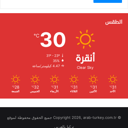
الطقس
30
℃
أنقرة
31º - 23º
الرطوبة:
35%
الرياح:
4.47 كيلومتر/ساعة
Clear Sky
28
32
31
31
31
31
℃
℃
℃
℃
℃
℃
الأحد
الأثنين
الثلاثاء
الأربعاء
الخميس
الجمعة
© Copyright 2026, arab-turkey.com.tr جميع الحقوق محفوظة لموقع
تركيا بالعربي