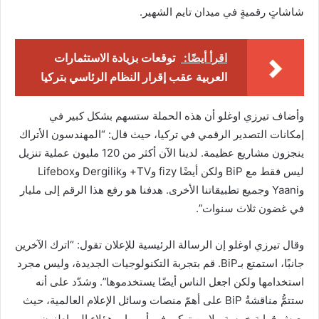
شاشاتٍ رقميةٍ في ميدان تايم الشهير.
اقرأ أيضًا:
توقعات بزيادة الاستثمارات
العربية عقب إقرار النظام الرئاسي بتركيا
وأضاف تيرزي اوغلو أن هذه الحملة ستسهم بشكل كبير في
إمكانات التصدير الرقمي في تركيا، حيث قال: “المهندسون الأتراك
ينجزون مشاريع عظيمة. لدينا الآن أكثر من 120 مليون عملية تنزيل
ليس فقط مع BiP ولكن أيضًا fizy وTV+ وDergilik وLifebox
وYaani وجميع تطبيقاتنا الأخرى. هدفنا هو رفع هذا الرقم إلى مليار
في غضون ثلاث سنوات”.
وقال تيرزي اوغلو إن الرسالة الرئيسية للإعلان تقول: “اترك الآخرين
جانبًا، استمتع بـBiP. قم بتجربة التكنولوجيات الجديدة، وليس مجرد
استخدامها ولكن اجعل الناس أيضًا يستخدموها”. وشدّد على أنه
ستتمُّ مناقشةُ BiP على أهمّ منصات وسائل الإعلام العالمية، حيث
يعيش قرابة خمسة ملايين تركي في أوروبا، وهؤلاء المواطنون