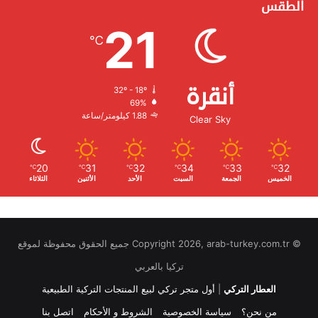
الطقس
21
℃
أنقرة
32º - 18º
الرطوبة:
69%
الرياح:
1.88 كيلومتر/ساعة
Clear Sky
20
31
32
34
33
32
℃
℃
℃
℃
℃
℃
الخميس
الجمعة
السبت
الأحد
الأثنين
الثلاثاء
© Copyright 2026, arab-turkey.com.tr جميع الحقوق محفوظة لموقع
تركيا بالعربي
العطار التركي
|
أول متجر تركي لبيع المنتجات التركية الطبيعية
من نحن؟
سياسة الخصوصية
الشروط و الأحكام
اتصل بنا