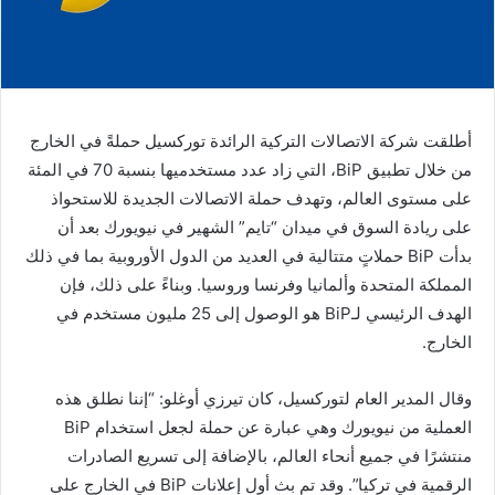
أطلقت شركة الاتصالات التركية الرائدة توركسيل حملةً في الخارج
من خلال تطبيق BiP، التي زاد عدد مستخدميها بنسبة 70 في المئة
على مستوى العالم، وتهدف حملة الاتصالات الجديدة للاستحواذ
على ريادة السوق في ميدان “تايم” الشهير في نيويورك بعد أن
بدأت BiP حملاتٍ متتالية في العديد من الدول الأوروبية بما في ذلك
المملكة المتحدة وألمانيا وفرنسا وروسيا. وبناءً على ذلك، فإن
الهدف الرئيسي لـBiP هو الوصول إلى 25 مليون مستخدم في
الخارج.
وقال المدير العام لتوركسيل، كان تيرزي أوغلو: “إننا نطلق هذه
العملية من نيويورك وهي عبارة عن حملة لجعل استخدام BiP
منتشرًا في جميع أنحاء العالم، بالإضافة إلى تسريع الصادرات
الرقمية في تركيا”. وقد تم بث أول إعلانات BiP في الخارج على