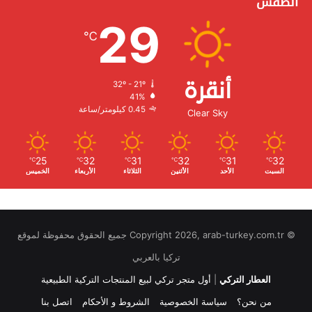
الطقس
29
℃
أنقرة
32º - 21º
الرطوبة:
41%
الرياح:
0.45 كيلومتر/ساعة
Clear Sky
25
32
31
32
31
32
℃
℃
℃
℃
℃
℃
السبت
الأحد
الأثنين
الثلاثاء
الأربعاء
الخميس
© Copyright 2026, arab-turkey.com.tr جميع الحقوق محفوظة لموقع
تركيا بالعربي
العطار التركي
|
أول متجر تركي لبيع المنتجات التركية الطبيعية
من نحن؟
سياسة الخصوصية
الشروط و الأحكام
اتصل بنا