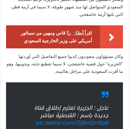
السعودي المتواصل لها منذ شهور طويلة، لا سيما في أزمة قطر،
التي تلتها أزمة خاشقجي.
اقرأ أيضًا:
ردّ قاس ومهين من سيناتور
أمريكي على وزير الخارجية السعودي
وكان مسؤولون سعوديون كذبوا جميع التفاصيل التي أوردتها
“الجزيرة” حول قضية خاشقجي، لا سيما تقطيع جثته، وتذويبها، وهو
ما أقرت السعودية على مراحل بغالبيته.
عاجل : الجزيرة تعتزم إطلاق قناة
جديدة باسم : القنصلية مباشر
pic.twitter.com/OJ8mQrtKpb