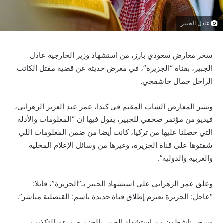
عادل الجبير
سخر معارض سعودي بارز، من استشهاد وزير الخارجية عادل
الجبير، بقناة “الجزيرة”، في معرض حديثه عن قضية مقتل الكاتب
الراحل جمال خاشقجي.
ونشر المعارض الشاب المقيم في كندا، عمر عبد العزيز الزهراني،
فيديو من مؤتمر صحفي للجبير، يقول فيها إن “المعلومات والأدلة
التي حصلنا عليها من تركيا، كانت أيضا من ضمن المعلومات اللي
شفتوها على قناة الجزيرة، وغيرها من وسائل الإعلام المحلية
والعربية والدولية”.
وعلق عمر الزهراني على استشهاد الجبير بـ”الجزيرة”، قائلا:
“عاجل: الجزيرة تعتزم إطلاق قناة جديدة باسم: القنصلية مباشر”.
وسخر ناشطون من استشهاد الجبير بالجزيرة، برغم التكذيب