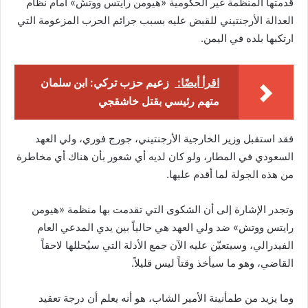
قدمتها المنظمة غير الحكومية «هيومن رايتس ووتش» أمام نظام
العدالة الأرجنتيني للقبض عليه بسبب جرائم الحرب المزعومة التي
ارتكبها بلده في اليمن.
اقرأ أيضًا:
زعيم حزب تركي: ابن سلمان
متهم رئيسي بقتل خاشقجي
فقد استقبل وزير الخارجية الأرجنتيني، جورج فوري، ولي العهد
السعودي في المطار، ولو كان لديه أي شعور بأن هناك أي مخاطرة
من هذه الجولة لما أقدم عليها.
وتجدر الإشارة إلى أن الشكوى التي تقدمت بها منظمة «هيومن
رايتس ووتش» ضد ولي العهد هي حالياً بين يدي المدعي العام
الفيدرالي، وسيتعيّن عليه الآن جمع الأدلة التي سيُحللها لاحقاً
القاضي، وهو ما سيأخذ وقتاً ليس قليلاً.
وما يزيد من طمأنينة الأمير الشاب، هو أنه يعلم أن درجة تعقيد