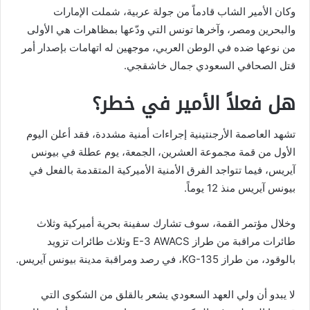
وكان الأمير الشاب قادماً من جولة عربية، شملت الإمارات
والبحرين ومصر، وآخرها تونس التي ودّعها بمظاهرات هي الأولى
من نوعها ضده في الوطن العربي، موجهين له اتهامات بإصدار أمر
قتل الصحافي السعودي جمال خاشقجي.
هل فعلاً الأمير في خطر؟
تشهد العاصمة الأرجنتينية إجراءات أمنية مشددة، فقد أعلن اليوم
الأول من قمة مجموعة العشرين، الجمعة، يوم عطلة في بيونس
آيريس، فيما تتواجد الفرق الأمنية الأميركية المتقدمة بالفعل في
بيونس آيريس منذ 12 يوماً.
وخلال مؤتمر القمة، سوف تشارك سفينة بحرية أميركية وثلاث
طائرات مراقبة من طراز E-3 AWACS وثلاث طائرات تزويد
بالوقود، من طراز KG-135، في رصد ومراقبة مدينة بيونس آيريس.
لا يبدو أن ولي العهد السعودي يشعر بالقلق من الشكوى التي