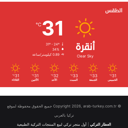
الطقس
31
℃
أنقرة
31º - 24º
الرطوبة:
34%
الرياح:
0.89 كيلومتر/ساعة
Clear Sky
31
31
32
33
33
31
℃
℃
℃
℃
℃
℃
الخميس
الجمعة
السبت
الأحد
الأثنين
الثلاثاء
© Copyright 2026, arab-turkey.com.tr جميع الحقوق محفوظة لموقع
تركيا بالعربي
العطار التركي
|
أول متجر تركي لبيع المنتجات التركية الطبيعية