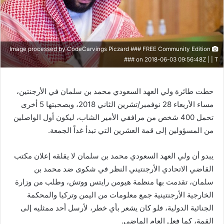
Image processed by CodeCarvings Piczard ### FREE Community Edition
### on 2018-06-03 09:56:48Z | | T
حطت طائرة ولي العهد السعودي محمد بن سلمان في الأرجنتين،
مساء الأربعاء 28 نوفمبر/تشرين الثاني 2018، وبصحبتها 5 أخرى
تحمل 400 شخص من مرافقي الأمير الشاب، ليكون أول الواصلين
من المسؤولين إلى قمة العشرين التي تبدأ غداً الجمعة.
يبدو أن ولي العهد السعودي محمد بن سلمان لا يقلقه إعلان مكتب
القاضي الاتحادي الأرجنتيني النظر في شكوى ضد محمد بن
سلمان، تقدمت بها منظمة هيومن رايتس ووتش، وطلب من وزارة
الخارجية الأرجنتينية جمع معلومات من اليمن وتركيا والمحكمة
الجنائية الدولية، فلو كان يشعر بأي خطر، لأرسل أحد ممثليه إلى
القمة، كما فعل العام الماضي.