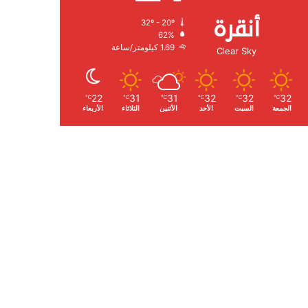
أنقرة
32º - 20º
الرطوبة:
62%
الرياح:
1.69 كيلومتر/ساعة
Clear Sky
22
31
31
32
32
32
℃
℃
℃
℃
℃
℃
الجمعة
السبت
الأحد
الأثنين
الثلاثاء
الأربعاء