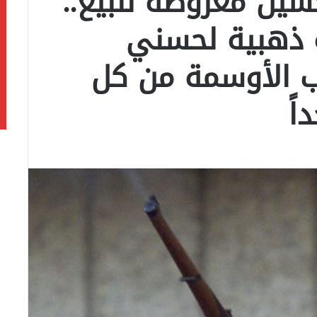
ين معروضة للبيع..
ة ذهبية لحسني
ب الأوسمة من كل
اً