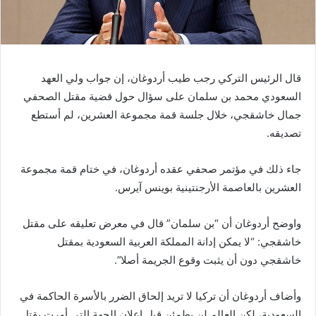
قال الرئيس التركي رجب طيب أردوغان، إن جواب ولي العهد
السعودي محمد بن سلمان على سؤال حول قضية مقتل الصحفي
جمال خاشقجي، خلال جلسة قمة مجموعة العشرين، لم أستطع
تصديقه.
جاء ذلك في مؤتمر صحفي عقده أردوغان، في ختام قمة مجموعة
العشرين بالعاصمة الأرجنتينية بوينس آيرس.
واوضح أردوغان أن “بن سلمان” قال في معرض تعليقه على مقتل
خاشقجي: “لا يمكن إدانة المملكة العربية السعودية بمقتل
خاشقجي دون أن يثبت وقوع الجريمة أصلا”.
وأضاف أردوغان أن تركيا لا تريد إلحاق الضرر بالأسرة الحاكمة في
السعودية، لكن العالم لن يطمئن قبل إعلان الجهة التي أمرت بقتل