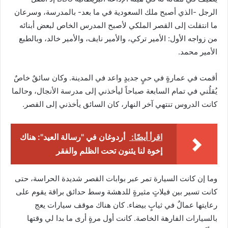
الرجل -الذي أصبح ملك السعودية في ما بعد- بالمدرسة، وسرعان
ما انتقلت إلى القصر الملكي لأصبح المدرس الخاص لبعض أبنائه
من زواجه الأول: الأمير تركي، والأمير نايف، والأمير خالد، وبالطبع
الأمير محمد.
أقمت في عمارةٍ في حيٍ جديدٍ واعد في المدينة. وكان سائقٌ خاصٌ
يُقلُني في تمام السابعة صباحاً ليأخذني إلى مدرسة الأنجال، وحالما
كانت الدروس تنتهي آخر النهار، كان السائق يأخذني إلى القصر.
اقرأ أيضًا:
أردوغان في "رسالة العيد": هناك
إخوة لنا يئنون تحت الظلم والفقر
وما إن كانت السيارة تمر عبر بوابات القصر شديدة الحراسة، حتى
كانت تسير بين فيلاتٍ مثيرةٍ للدهشة وسط حدائق براقة يقوم على
رعايتها عمالٌ في ثيابٍ بيضاء. كان هناك موقف سيارات يعج
بالسيارات الفارهة الخاصة. كانت أول مرةٍ أرى ما بدا لي وقتها