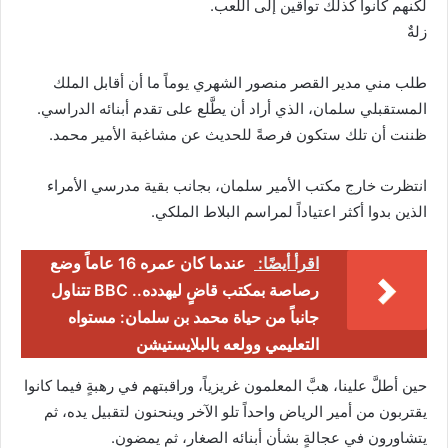
لكنهم كانوا كذلك تواقين إلى اللعب.
زلةٌ
طلب مني مدير القصر منصور الشهري يوماً ما أن أقابل الملك
المستقبلي سلمان، الذي أراد أن يطَّلع على تقدم أبنائه الدراسي.
ظننت أن تلك ستكون فرصةً للحديث عن مشاغبة الأمير محمد.
انتظرت خارج مكتب الأمير سلمان، بجانب بقية مدرسي الأمراء
الذين بدوا أكثر اعتياداً لمراسم البلاط الملكي.
اقرأ أيضًا:
عندما كان عمره 16 عاماً وضع
رصاصة بمكتب قاضٍ ليهدده.. BBC تتناول
جانباً من حياة محمد بن سلمان: مستواه
التعليمي وولعه بالبلايستيشن
حين أطلَّ علينا، هبَّ المعلمون غريزياً، وراقبتهم في رهبةٍ فيما كانوا
يقتربون من أمير الرياض واحداً تلو الآخر وينحنون لتقبيل يده، ثم
يتشاورون في عجالةٍ بشأن أبنائه الصغار، ثم يمضون.