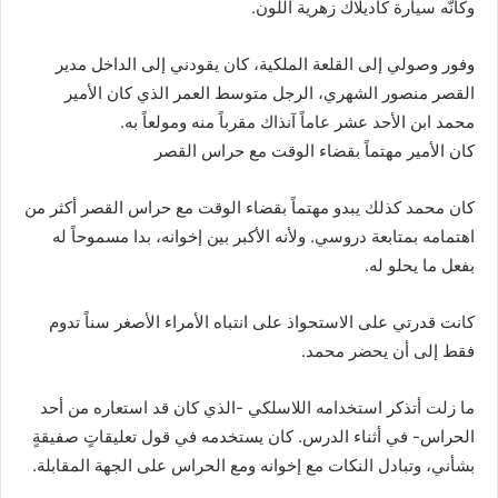
وكأنَّه سيارة كاديلاك زهرية اللون.
وفور وصولي إلى القلعة الملكية، كان يقودني إلى الداخل مدير
القصر منصور الشهري، الرجل متوسط العمر الذي كان الأمير
محمد ابن الأحد عشر عاماً آنذاك مقرباً منه ومولعاً به.
كان الأمير مهتماً بقضاء الوقت مع حراس القصر
كان محمد كذلك يبدو مهتماً بقضاء الوقت مع حراس القصر أكثر من
اهتمامه بمتابعة دروسي. ولأنه الأكبر بين إخوانه، بدا مسموحاً له
بفعل ما يحلو له.
كانت قدرتي على الاستحواذ على انتباه الأمراء الأصغر سناً تدوم
فقط إلى أن يحضر محمد.
ما زلت أتذكر استخدامه اللاسلكي -الذي كان قد استعاره من أحد
الحراس- في أثناء الدرس. كان يستخدمه في قول تعليقاتٍ صفيقةٍ
بشأني، وتبادل النكات مع إخوانه ومع الحراس على الجهة المقابلة.