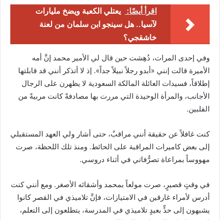
اقرأ أيضًا:
يعتلي الكعبة ويضخ مليارات
لآسيا.. هل سينجو ابن سلمان من لعنة
خاشقجي؟
وفي إحدى المرات، دُهِشت حين قال لي الأمير محمد إنَّ أمه
الأميرة قالت إنني «أبدو رجلاً نبيلاً جداً». إذ لا أتذكر أنني قد قابلتها
إطلاقاً، فسيدات العائلة المالكة السعودية لا يظهرن على الرجال
الأجانب، والمرأة الوحيدة التي مررت بها مصادفةً كانت مربيةً من
الفلبين.
كنت غافلاً عن حقيقة أنني مراقبٌ، حتى أشار ولي العهد المستقبلي
إلى بعض كاميرات المراقبة على الحائط. ومنذ تلك اللحظة، صرت
مهووساً بمراعاة تصرُّفاتي في أثناء دروسي.
في وقتٍ قصيرٍ، صرت مولعاً بمحمد وأشقائه الأصغر. ومع أنني كنت
أدرس لأمراء غارقين في الامتيازات، فإنَّ تلاميذي في القصر كانوا
يشبهون إلى حدٍّ بعيدٍ تلاميذي في المدرسة، يتطلعون إلى التعلم،