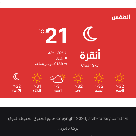
الطقس
21
℃
أنقرة
32º - 20º
الرطوبة:
62%
الرياح:
1.69 كيلومتر/ساعة
Clear Sky
22
31
31
32
32
32
℃
℃
℃
℃
℃
℃
الجمعة
السبت
الأحد
الأثنين
الثلاثاء
الأربعاء
© Copyright 2026, arab-turkey.com.tr جميع الحقوق محفوظة لموقع
تركيا بالعربي