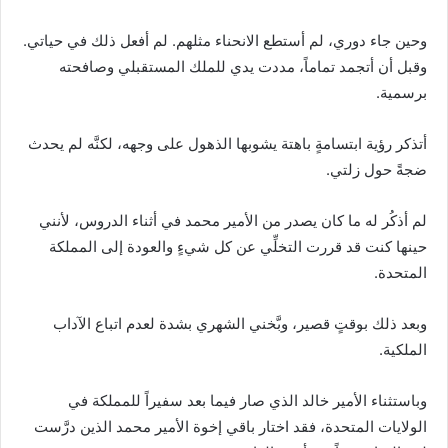
وحين جاء دوري، لم أستطع الانحناء مثلهم. لم أفعل ذلك في حياتي.
وقبل أن أتجمد تماماً، مددت يدي للملك المستقبلي وصافحته
برسمية.
أتذكر رؤية ابتسامةٍ باهتة يشوبها الذهول على وجهه، لكنَّه لم يحدث
ضجةً حول زلتي.
لم أذكُر له ما كان يصدر من الأمير محمد في أثناء الدروس، لأنني
حينها كنت قد قررت التخلِّي عن كل شيءٍ والعودة إلى المملكة
المتحدة.
وبعد ذلك بوقتٍ قصير، وبَّخني الشهري بشدة لعدم اتباع الآداب
الملكية.
وباستثناء الأمير خالد الذي صار فيما بعد سفيراً للمملكة في
الولايات المتحدة، فقد اختار باقي إخوة الأمير محمد الذين درَّست