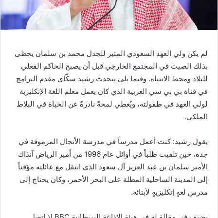
لم يكن ولي العهد السعودي المثير للجدل محمد بن سلمان يحظى
بذلك الصيت في المجتمع الخارجي قبل أن يصبح الحاكم الفعلي
للبلاد ومحط الانتباه. وفيما يلي يتحدث رشيد سكّاي مقدم البرامج
في قناة بي بي سي العربية الذي كان يعمل معلم اللغة الإنكليزية
لولي العهد في طفولته، ويُعطي لمحةً نادرةً عن الحياة في البلاط
الملكي.
يقول رشيد: كنت أعمل مدرساً في مدرسة الأنجال المرموقة في
جدة، حين تلقيت طلباً في أوائل عام 1996 من أمير الرياض آنذاك
الأمير سلمان بن عبد العزيز آل سعود الذي انتقل مع عائلته مؤقتاً
إلى المدينة الساحلية المطلة على البحر الأحمر، وكان يحتاج إلى
مدرس لغةٍ إنكليزيةٍ لأبنائه.
يضيف في مقالة له في هيئة الإذاعة البريطانية BBC إذ اتصل