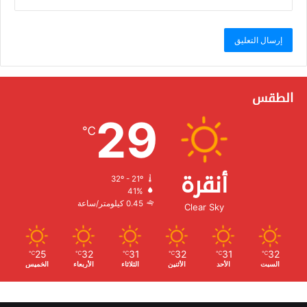
الطقس
29
℃
أنقرة
32º - 21º
الرطوبة:
41%
الرياح:
0.45 كيلومتر/ساعة
Clear Sky
25
32
31
32
31
32
℃
℃
℃
℃
℃
℃
السبت
الأحد
الأثنين
الثلاثاء
الأربعاء
الخميس