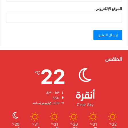
الموقع الإلكتروني
الطقس
22
℃
أنقرة
32º - 19º
الرطوبة:
56%
الرياح:
0.89 كيلومتر/ساعة
Clear Sky
20
31
31
30
31
32
℃
℃
℃
℃
℃
℃