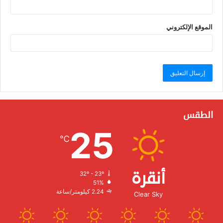
الموقع الإلكتروني
الطقس
25
℃
أنقرة
32º - 23º
الرطوبة:
51%
الرياح:
2.24 كيلومتر/ساعة
Clear Sky