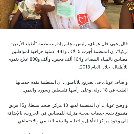
قال يحيى خان غوناي، رئيس مجلس إدارة منظمة “أطباء الأرض-
تركيا”، إن المنظمة أجرت 5 آلاف و441 عملية جراحية لمواطنين
مصابين بالمياه البيضاء، و164 ألف فحص، وألف و800 علاج تغذوي
للأطفال، خلال العام 2018.
وأضاف غوناي في تصريح للأناضول، أن المنظمة تقدم خدماتها
الطبية في 18 دولة، وعلى رأسها فلسطين وسوريا واليمن.
وأوضح غوناي، أن المنظمة لديها 13 مركزا صحيا نشطا، و15 فريق
متطوع يقدم خدمات صحية منزلية للمصابين في الحروب، بالإضافة
إلى وجود مراكز التأهيل والتعليم والدعم النفسي والاجتماعي.