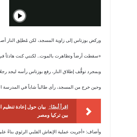
وركض بوزتاس إلى زاوية المسجد، لكن مُطلِق النار أصاب
«سقطت أرضاً وتظاهرت بالموت.. لكنني كنت هادئاً في 
وبمجرد توقُّف إطلاق النار، رفع بوزتاس رأسه ليجد رجلا
وحين خرج من المسجد، رأى طالباً شاباً في المدرسة ا
اقرأ أيضًا:
بيان حول إعادة تنظيم 
بين تركيا ومصر
وأضاف: «أجريت عملية الإنعاش القلبي الرئوي بناءً على