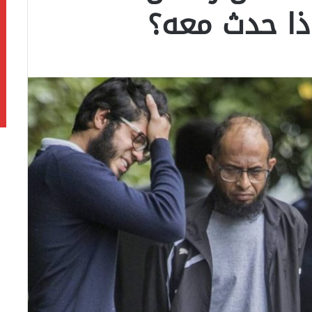
اذا حدث معه؟