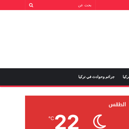
كيا
جرائم وحوادث في تركيا
الطقس
22
℃