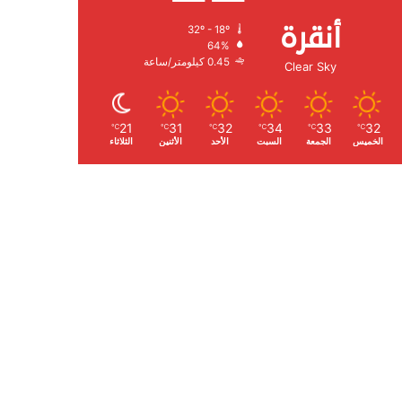
أنقرة
32º - 18º
الرطوبة:
64%
الرياح:
0.45 كيلومتر/ساعة
Clear Sky
21
31
32
34
33
32
℃
℃
℃
℃
℃
℃
الخميس
الجمعة
السبت
الأحد
الأثنين
الثلاثاء