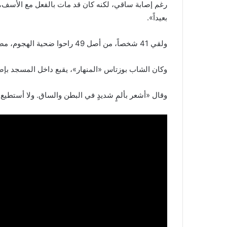
رغم إصابة ساقي، لكنه كان قد مات بالفعل مع الأسف، ل
بعيداً».
ولقي 41 شخصاً، من أصل 49 راحوا ضحية الهجوم، مصرعهم داخل مسجد النور.
وكان الشاب بوزتاس «المنهار»، يقبع داخل المسجد بإصا
وقال «أشعر بألمٍ شديدٍ في البطن والساق. ولا أستطيع