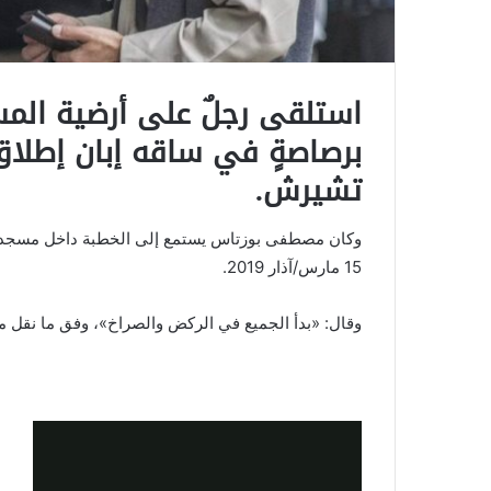
استلقى رجلٌ على أرضية المسج
برصاصةٍ في ساقه إبان إطلا
تشيرش.
وكان مصطفى بوزتاس يستمع إلى الخطبة داخل مسجد الن
15 مارس/آذار 2019.
وقال: «بدأ الجميع في الركض والصراخ»، وفق ما نقل 