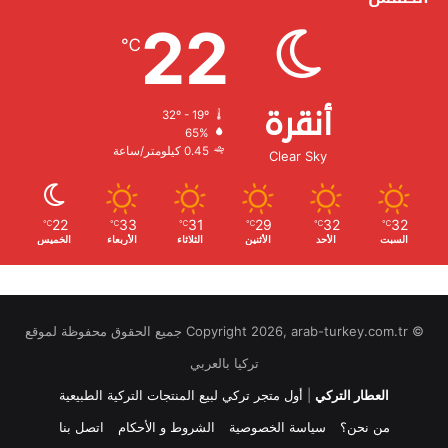
22
℃
أنقرة
32º - 19º
الرطوبة:
65%
الرياح:
0.45 كيلومتر/ساعة
Clear Sky
22
33
31
29
32
32
℃
℃
℃
℃
℃
℃
السبت
الأحد
الأثنين
الثلاثاء
الأربعاء
الخميس
© Copyright 2026, arab-turkey.com.tr جميع الحقوق محفوظة لموقع
تركيا بالعربي
العطار التركي
|
أول متجر تركي لبيع المنتجات التركية الطبيعية
من نحن؟
سياسة الخصوصية
الشروط و الأحكام
اتصل بنا