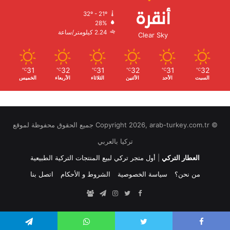
أنقرة
32º - 21º
الرطوبة:
28%
الرياح:
2.24 كيلومتر/ساعة
Clear Sky
31
32
31
32
31
32
℃
℃
℃
℃
℃
℃
السبت
الأحد
الأثنين
الثلاثاء
الأربعاء
الخميس
© Copyright 2026, arab-turkey.com.tr جميع الحقوق محفوظة لموقع
تركيا بالعربي
العطار التركي
|
أول متجر تركي لبيع المنتجات التركية الطبيعية
من نحن؟
سياسة الخصوصية
الشروط و الأحكام
اتصل بنا