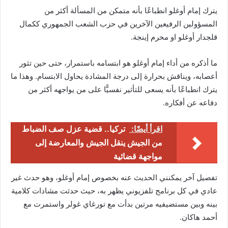
يترك إمام أوغلو انطباعًا بأنه متمكن من المسألة أكثر من
المسؤولين الرفيعين الآخرين في حزب الشعب الجمهوري ككمال
قلجدار أوغلو او محرم إينجة.
ما أذكره من أداء إمام أوغلو هو ابتسامه باستمرار، حتى حين تثور
أعصابه، ويناقش بحرارة إلى درجة المشادة يحاول الابتسام. وهذا ما
يترك انطباعًا بأنه يسعى للتأثير نفسيًّا على من يواجهه أكثر من
دفاعه عن أفكاره.
اقرأ أيضًا:
تركيا.. قضية عزل صف الضباط
من الجيش ينقل الجيش والمعارضة إلى
مواجهة قضائية
تفصيل آخر يمكنني الحديث عنه بخصوص إمام أوغلو، وهو حدث غير
عادي في كل برنامج تلفزيوني يظهر به، حيث حدثت مشادات كلامية
بينه وبين مستضيفيه مرتين بدأت مع تورغاي غولر واستمرت مع
أحمد هاكان.