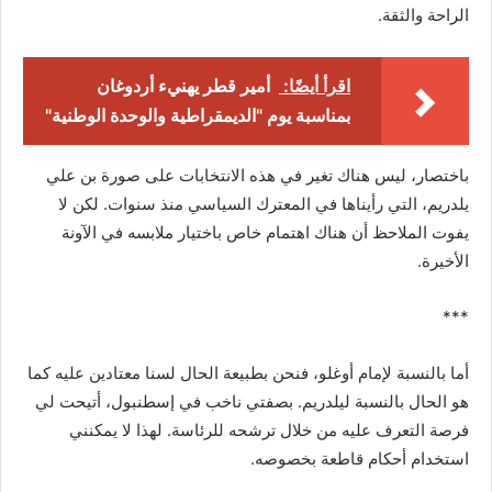
الراحة والثقة.
اقرأ أيضًا:
أمير قطر يهنيء أردوغان
بمناسبة يوم "الديمقراطية والوحدة الوطنية"
باختصار، ليس هناك تغير في هذه الانتخابات على صورة بن علي
يلدريم، التي رأيناها في المعترك السياسي منذ سنوات. لكن لا
يفوت الملاحظ أن هناك اهتمام خاص باختيار ملابسه في الآونة
الأخيرة.
***
أما بالنسبة لإمام أوغلو، فنحن بطبيعة الحال لسنا معتادين عليه كما
هو الحال بالنسبة ليلدريم. بصفتي ناخب في إسطنبول، أتيحت لي
فرصة التعرف عليه من خلال ترشحه للرئاسة. لهذا لا يمكنني
استخدام أحكام قاطعة بخصوصه.