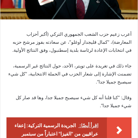
أعرب زعيم حزب الشعب الجمهوري التركي (أكبر أحزاب
المعارضة)، “كمال قليجدار أوغلو”، عن سعادته بفوز مرشح حزبه
في انتخابات الإعادة لرئاسة بلدية إسطنبول، وفق النتائج الأولية.
جاء ذلك في تغريدة على تويتر، الأحد، حول النتائج غير الرسمية،
تضمنت الإشارة إلى شعار الحزب في الحملة الانتخابية، “كل شيء
سيصبح جميلا جدا”.
وقال: “كنا قلنا أنه كل شيء سيصبح جميلا جدا، وها قد صار كل
شيء جميلا جدا”.
اقرأ أيضًا:
الجريدة الرسمية التركية: إعفاء
عراقيين من "الفيزا" اعتباراً من سبتمبر