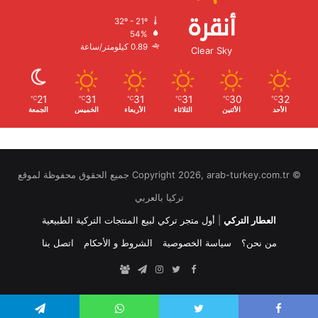
أنقرة
32º - 21º
الرطوبة:
54%
الرياح:
0.89 كيلومتر/ساعة
Clear Sky
21
31
31
31
30
32
℃
℃
℃
℃
℃
℃
الأحد
الأثنين
الثلاثاء
الأربعاء
الخميس
الجمعة
© Copyright 2026, arab-turkey.com.tr جميع الحقوق محفوظة لموقع
تركيا بالعربي
العطار التركي
|
أول متجر تركي لبيع المنتجات التركية الطبيعية
من نحن؟
سياسة الخصوصية
الشروط و الأحكام
اتصل بنا