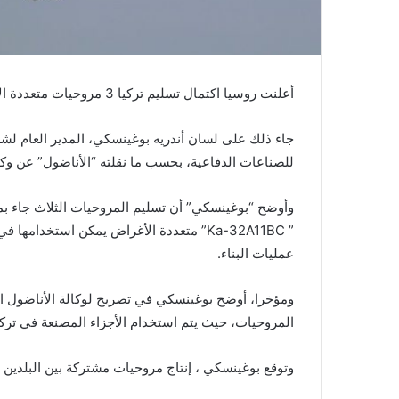
أعلنت روسيا اكتمال تسليم تركيا 3 مروحيات متعددة الأغراض من طراز ” Ka-32A11BC” .
جاء ذلك على لسان أندريه بوغينسكي، المدير العام لشر
للصناعات الدفاعية، بحسب ما نقلته “الأناضول” عن وكالة
وأوضح “بوغينسكي” أن تسليم المروحيات الثلاث جاء بموج
” Ka-32A11BC” متعددة الأغراض يمكن استخد
عمليات البناء.
ومؤخرا، أوضح بوغينسكي في تصريح لوكالة الأناضول التر
المروحيات، حيث يتم استخدام الأجزاء المصنعة في تركيا
وتوقع بوغينسكي ، إنتاج مروحيات مشتركة بين البلدين