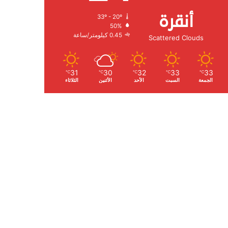
أنقرة
33º - 20º
الرطوبة:
50%
الرياح:
0.45 كيلومتر/ساعة
Scattered Clouds
31
30
32
33
33
℃
℃
℃
℃
℃
الجمعة
السبت
الأحد
الأثنين
الثلاثاء