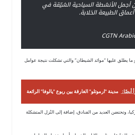
من أجمل الأنشطة السياحية الشيّقة في
عماق الطبيعة الخلابة.
و ما يطلق عليها “موائد الشيطان” والتي تشكلت نتيجة عوامل
 أيضًا:
مدينة "ارموتلو" الغارقة بين ربوع "يالوفا" الرائعة
يا، وتحتضن العديد من الفنادق، إضافة إلى النُزل المتشكلة