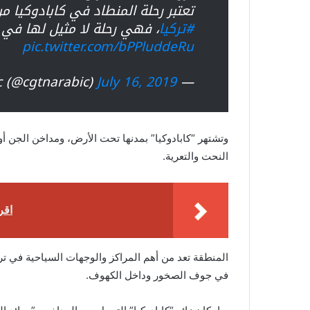
تعتبر رحلة المنطاد في كابادوكيا 
#تركيا
، فهي رحلة لا مثيل لها في أ
pic.twitter.com/bPPluddeRu
July 16, 2019
— CGTN Arabic (@cgtnarabic)
وتشتهر “كابادوكيا” بمدنها تحت الأرض، ومداخن الجن أ
النحت والتعرية.
اقرأ
المنطقة تعد من أهم المراكز والوجهات السياحية في ترك
في جوف الصخور وداخل الكهوف.