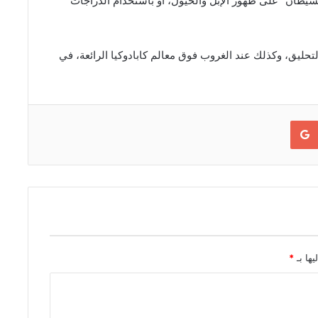
الشيطان” على ظهور الإبل والخيول، أو باستخدام الدراجات
تحليق، وكذلك عند الغروب فوق معالم كابادوكيا الرائعة، في
Google+
يها بـ
*