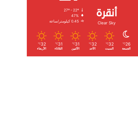
أنقرة
27º - 22º
الرطوبة:
47%
الرياح:
0.45 كيلومتر/ساعة
Clear Sky
32
31
31
32
32
26
℃
℃
℃
℃
℃
℃
الجمعة
السبت
الأحد
الأثنين
الثلاثاء
الأربعاء