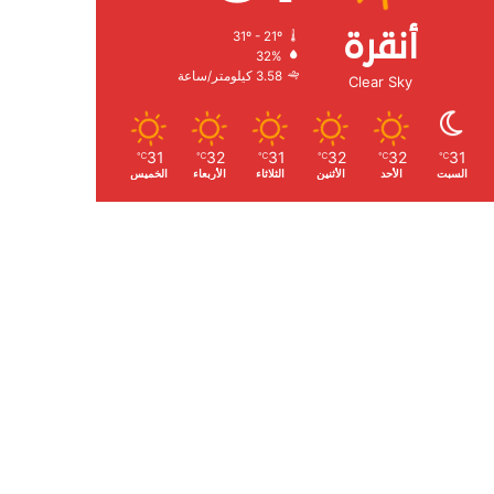
أنقرة
31º - 21º
الرطوبة:
32%
الرياح:
3.58 كيلومتر/ساعة
Clear Sky
31
32
31
32
32
31
℃
℃
℃
℃
℃
℃
السبت
الأحد
الأثنين
الثلاثاء
الأربعاء
الخميس