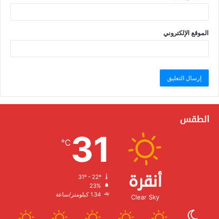
الموقع الإلكتروني
الطقس
31
℃
أنقرة
31º - 22º
الرطوبة:
23%
الرياح:
1.34 كيلومتر/ساعة
Clear Sky