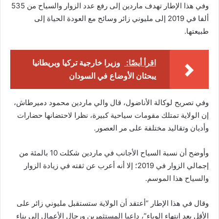
وفي هذا الإطار تهدف ماردين إلى رفع عدد الزوار والسياح من 535
ألفا في 2019 إلى مليوني زائر وسائح مع العودة الحياة إلى
طبيعتها.
اقرأ أيضًا:
وزيرا خارجية تركيا وبريطانيا
يبحثان الأوضاع في السودان
وفي تصريح لوكالة الأناضول، قال والي ماردين محمود دميرطاش،
إن الولاية تمتلك مقومات سياحية كبيرة، نظرا لاحتضانها حضارات
وأديان وتقاليد مختلفة على مر العصور.
وأوضح أن نسبة السياح الأجانب في ماردين شكلت 10 بالمئة من
إجمالي الزوار في 2019؛ إلا أنه أعرب عن ثقته في زيادة الزوار
والسياح هذا الموسم.
وقال في هذا الإطار “أعتقد أن الولاية ستستقبل مليوني زائر على
الأقل بعد انتهاء الوباء”، داعيا المستثمرين ورجال الأعمال إلى بناء